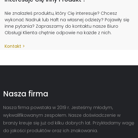
Nie znalazłeś produktu, który Cię interesuje? Chcesz
wykonać Nadruk lub Haft na własnej odzieży? Pojawiły się
inne pytania? Zapraszamy do kontaktu nasze Biuro
Obsługi Klienta chętnie odpowie na każde z nich.
Kontakt
Nasza firma
Nasza firma powstała w 2019 r. Jesteśmy młodym,
wykwalifikowanym zespołem. Nasze doświadczenie w
branży kreuje się już od kilku dobrych lat. Przykładamy wagę
do jakości produktów oraz ich znakowania.