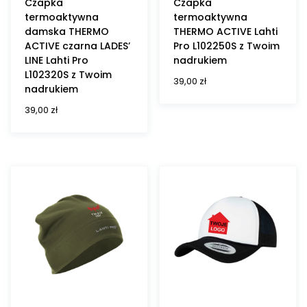
Czapka
Czapka
termoaktywna
termoaktywna
damska THERMO
THERMO ACTIVE Lahti
ACTIVE czarna LADES’
Pro L102250S z Twoim
LINE Lahti Pro
nadrukiem
L102320S z Twoim
39,00
zł
nadrukiem
39,00
zł