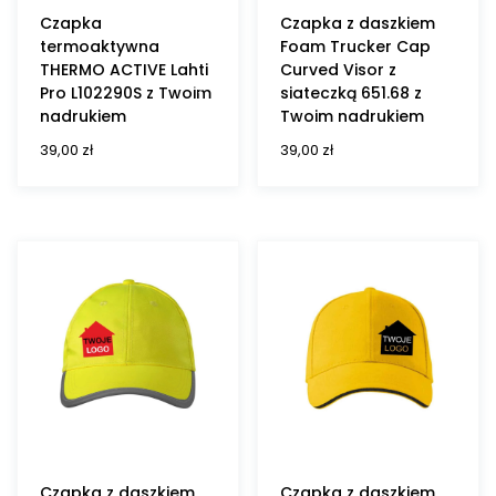
Czapka
Czapka z daszkiem
termoaktywna
Foam Trucker Cap
THERMO ACTIVE Lahti
Curved Visor z
Pro L102290S z Twoim
siateczką 651.68 z
nadrukiem
Twoim nadrukiem
39,00
zł
39,00
zł
Czapka z daszkiem
Czapka z daszkiem