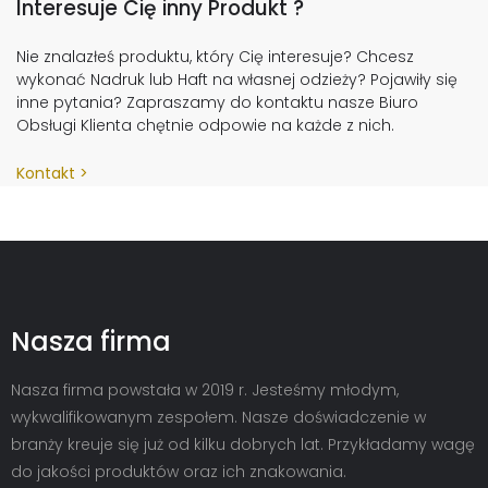
Interesuje Cię inny Produkt ?
Nie znalazłeś produktu, który Cię interesuje? Chcesz
wykonać Nadruk lub Haft na własnej odzieży? Pojawiły się
inne pytania? Zapraszamy do kontaktu nasze Biuro
Obsługi Klienta chętnie odpowie na każde z nich.
Kontakt
Nasza firma
Nasza firma powstała w 2019 r. Jesteśmy młodym,
wykwalifikowanym zespołem. Nasze doświadczenie w
branży kreuje się już od kilku dobrych lat. Przykładamy wagę
do jakości produktów oraz ich znakowania.