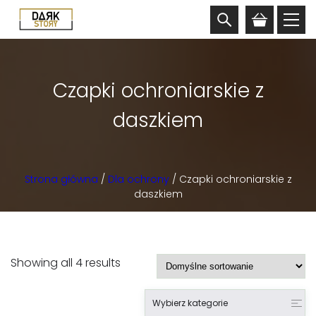
Czapki ochroniarskie z
daszkiem
Strona główna
/
Dla ochrony
/ Czapki ochroniarskie z
daszkiem
Showing all 4 results
Wybierz kategorie