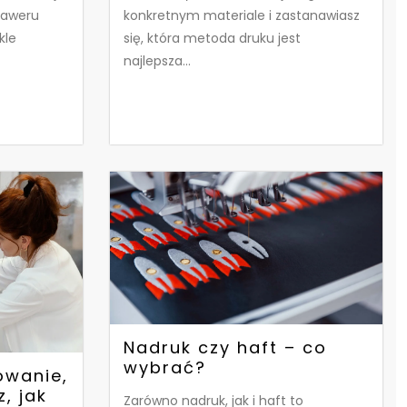
konkretnym materiale i zastanawiasz
raweru
się, która metoda druku jest
kle
najlepsza...
Nadruk czy haft – co
wybrać?
owanie,
z, jak
Zarówno nadruk, jak i haft to