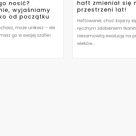
haft zmieniał się 
go nosić?
przestrzeni lat!
nie, wyjaśniamy
ko od początku
Haftowanie, choć kojarzy si
chasz, może unikasz – ale
ręcznym zdobieniem tkanin,
asz go w swojej szafie!
niesamowitą ewolucję na pr
wieków...