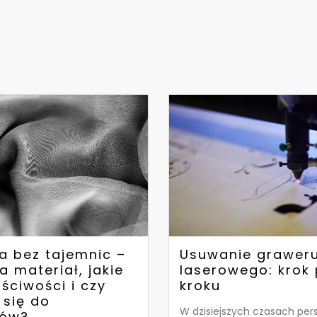
a bez tajemnic –
Usuwanie grawer
a materiał, jakie
laserowego: krok
ściwości i czy
kroku
 się do
W dzisiejszych czasach per
ków?