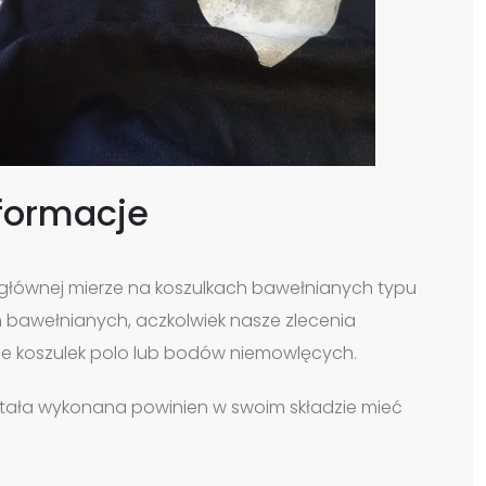
formacje
łównej mierze na koszulkach bawełnianych typu
h bawełnianych, aczkolwiek nasze zlecenia
e koszulek polo lub bodów niemowlęcych.
została wykonana powinien w swoim składzie mieć