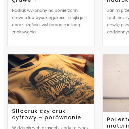
Nadruk wykonany na powierzchni
Zanim prze
drewna lub wysokiej jakości sklejki jest
techniczny
coraz częściej wybieraną metodą
chwilę prz
znakowania...
codziennyc
Sitodruk czy druk
cyfrowy – porównanie
Poliest
materi
W dzisiejszych czasach, kiedy to rynek