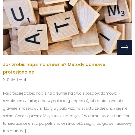
Jak zrobić napis na drewnie? Metody domowe i
profesjonalne
2026-07-14
Najprościej zrobić napis na drewnie na dwa sposoby: domowo –
szablonem z farbą albo wypalarką (pirografia), lub profesjonalnie –
grawerem laserowym, który wypala wzór w strukturze drewna i się nie
ściera. Chcesz przenieść rysunek lub zdjęcie? W domu użyjesz transferu
tonera acetonem, a po pełny kolor i trwałość sięgnij po grawer laserowy
lub druk UV. […]