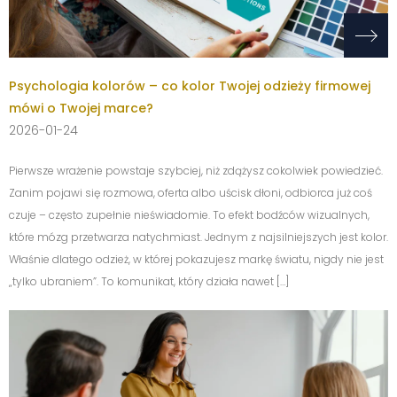
Psychologia kolorów – co kolor Twojej odzieży firmowej
mówi o Twojej marce?
2026-01-24
Pierwsze wrażenie powstaje szybciej, niż zdążysz cokolwiek powiedzieć.
Zanim pojawi się rozmowa, oferta albo uścisk dłoni, odbiorca już coś
czuje – często zupełnie nieświadomie. To efekt bodźców wizualnych,
które mózg przetwarza natychmiast. Jednym z najsilniejszych jest kolor.
Właśnie dlatego odzież, w której pokazujesz markę światu, nigdy nie jest
„tylko ubraniem”. To komunikat, który działa nawet […]