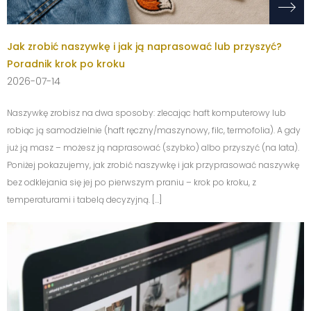
Jak zrobić naszywkę i jak ją naprasować lub przyszyć?
Poradnik krok po kroku
2026-07-14
Naszywkę zrobisz na dwa sposoby: zlecając haft komputerowy lub
robiąc ją samodzielnie (haft ręczny/maszynowy, filc, termofolia). A gdy
już ją masz – możesz ją naprasować (szybko) albo przyszyć (na lata).
Poniżej pokazujemy, jak zrobić naszywkę i jak przyprasować naszywkę
bez odklejania się jej po pierwszym praniu – krok po kroku, z
temperaturami i tabelą decyzyjną. […]