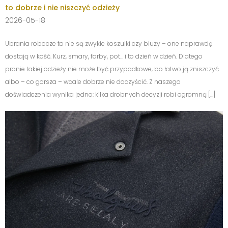
to dobrze i nie niszczyć odzieży
2026-05-18
Ubrania robocze to nie są zwykłe koszulki czy bluzy – one naprawdę
dostają w kość. Kurz, smary, farby, pot… i to dzień w dzień. Dlatego
pranie takiej odzieży nie może być przypadkowe, bo łatwo ją zniszczyć
albo – co gorsza – wcale dobrze nie doczyścić. Z naszego
doświadczenia wynika jedno: kilka drobnych decyzji robi ogromną […]