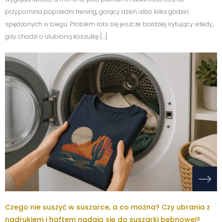
przypomina poprzedni trening, gorący dzień albo kilka godzin
spędzonych w biegu. Problem robi się jeszcze bardziej irytujący wtedy,
gdy chodzi o ulubioną koszulkę […]
Czego nie suszyć w suszarce, a co można? Czy ubrania z
nadrukiem i haftem nadają się do suszarki bębnowej?