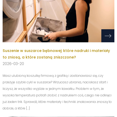
Suszenie w suszarce bębnowej: które nadruki i materiały
to zniosą, a które zostaną zniszczone?
2026-03-20
Masz ulubioną koszulkę firmową z grafiką i zastanawiasz się, czy
przeżyje szybki cykl w suszarce? Wrzucasz ubrania, naciskasz start i
liczysz, że wszystko wyjdzie w jednym kawałku. Problem w tym, że
wysoka temperatura potrafi zrobić z nadrukiem coś, czego nie odkręci
już żaden trik. Sprawdź, które materiały i techniki znakowania znoszą to
dobrze, a które […]