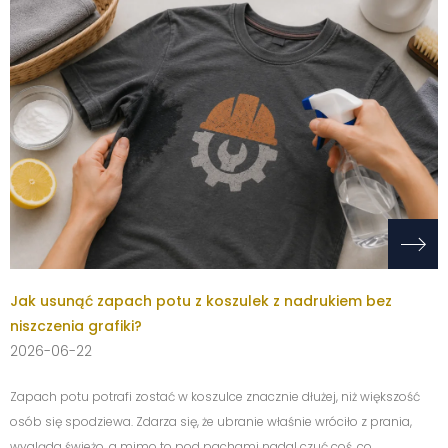
Jak usunąć zapach potu z koszulek z nadrukiem bez
niszczenia grafiki?
2026-06-22
Zapach potu potrafi zostać w koszulce znacznie dłużej, niż większość
osób się spodziewa. Zdarza się, że ubranie właśnie wróciło z prania,
wygląda świeżo, a mimo to pod pachami nadal czuć coś, co