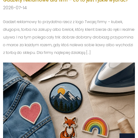
Gadżety reklamowe dla firm – co to jest i jakie wybrać?
2026-07-14
Gadżet reklamowy to przydatna rzecz z logo Twojej firmy – kubek,
długopis, torba na zakupy albo brelok, który klient bierze do ręki i realnie
używa. I na tym polega cały trik: dobrze dobrany drobiazg przypomina
o marce za każdym razem, gdy ktoś nalewa sobie kawy albo wychodzi
z torbą do sklepu. Dla firmy najlepiej działają […]