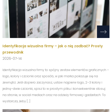
Identyfikacja wizualna firmy – jak o nią zadbać? Prosty
przewodnik
2026-07-14
Identyfikacja wizualna firmy to spójny zestaw elementów graficznych –
logo, kolory i czcionki oraz sposób, w jaki marka pokazuje się na
zewnątrz. Jeśli dopiero zaczynasz, ustaw najpierw logo, 2–3 kolory i
jedną–dwie czcionki, spisz to w prostym pliku i konsekwentnie stosuj:
na stronie, w social mediach oraz na odzieży firmowej i gadżetach. To
wystarcza, żeby […]