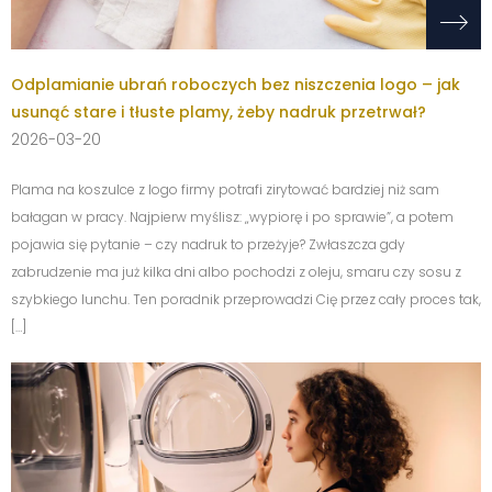
Odplamianie ubrań roboczych bez niszczenia logo – jak
usunąć stare i tłuste plamy, żeby nadruk przetrwał?
2026-03-20
Plama na koszulce z logo firmy potrafi zirytować bardziej niż sam
bałagan w pracy. Najpierw myślisz: „wypiorę i po sprawie”, a potem
pojawia się pytanie – czy nadruk to przeżyje? Zwłaszcza gdy
zabrudzenie ma już kilka dni albo pochodzi z oleju, smaru czy sosu z
szybkiego lunchu. Ten poradnik przeprowadzi Cię przez cały proces tak,
[…]