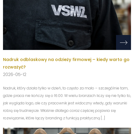
Nadruk odblaskowy na odzieży firmowej – kiedy warto go
rozważyć?
2026-05-12
Nadruk, który działa tylko w dzień, to często za mało – szczególnie tam,
gdzie praca nie kończy się o 16:00. W wielu branżach liczy się nie tylko to,
jak wygląda logo, ale czy pracownik jest widoczny wtedy, gdy warunki
robią się trudniejsze. Właśnie dlatego coraz częściej pojawia się
rozwiązanie, które łączy branding z funkcją praktyczną […]