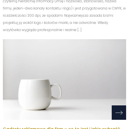
czytelną hierarchię informacji (imię i nazwisko, stanowisko, nazwa
firmy, jeden–dwa kanały kontaktu i logo) i jest przygotowana w CMYK, w
rozdzielczości 300 dpi, ze spadami. Najważniejsza zasada brzmi:
projektuj ją wokół logo i kolorów marki, a nie odwrotnie. Wtedy
wizytówka wygląda profesjonalnie i realnie […]