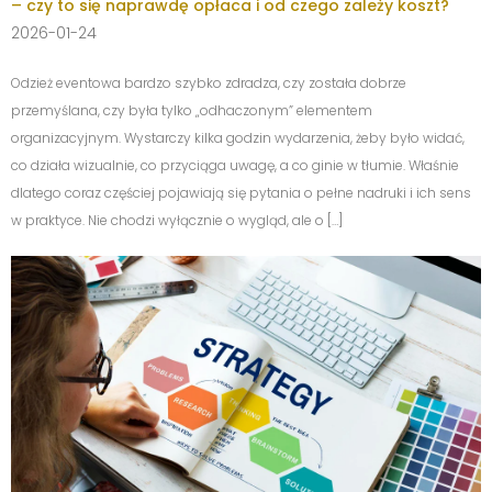
– czy to się naprawdę opłaca i od czego zależy koszt?
2026-01-24
Odzież eventowa bardzo szybko zdradza, czy została dobrze
przemyślana, czy była tylko „odhaczonym” elementem
organizacyjnym. Wystarczy kilka godzin wydarzenia, żeby było widać,
co działa wizualnie, co przyciąga uwagę, a co ginie w tłumie. Właśnie
dlatego coraz częściej pojawiają się pytania o pełne nadruki i ich sens
w praktyce. Nie chodzi wyłącznie o wygląd, ale o […]