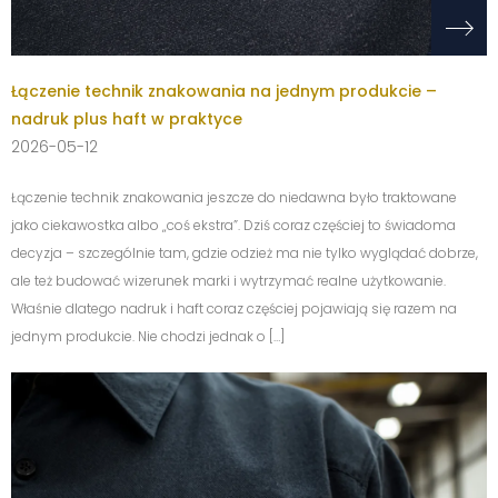
Łączenie technik znakowania na jednym produkcie –
nadruk plus haft w praktyce
2026-05-12
Łączenie technik znakowania jeszcze do niedawna było traktowane
jako ciekawostka albo „coś ekstra”. Dziś coraz częściej to świadoma
decyzja – szczególnie tam, gdzie odzież ma nie tylko wyglądać dobrze,
ale też budować wizerunek marki i wytrzymać realne użytkowanie.
Właśnie dlatego nadruk i haft coraz częściej pojawiają się razem na
jednym produkcie. Nie chodzi jednak o […]