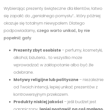
Wybierając prezenty świąteczne dla klientów, łatwo
się zapalić do „genialnego pomysłu”… który później
okazuje się totalnym niewypałem. Dlatego
podpowiadamy,
czego warto unikać, by nie
popełnić gafy
.
Prezenty zbyt osobiste
– perfumy, kosmetyki,
alkohol, biżuteria… to wszystko może
wprowadzać w zakłopotanie albo być źle
odebrane.
Motywy religijne lub polityczne
– niezależnie
od Twoich intencji, lepiej unikać prezentów z
kontrowersyjnym przekazem.
Produkty niskiej jakości
– jeśli budżet jest
ograniczony,
lepiej postawić na coś małego,