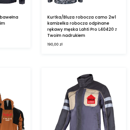
 bawełna
Kurtka/Bluza robocza camo 2w1
oim
kamizelka robocza odpinane
rękawy męska Lahti Pro L40420 z
Twoim nadrukiem
190,00
zł