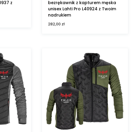
0937 z
bezrękawnik z kapturem męska
unisex Lahti Pro L40924 z Twoim
nadrukiem
282,00
zł