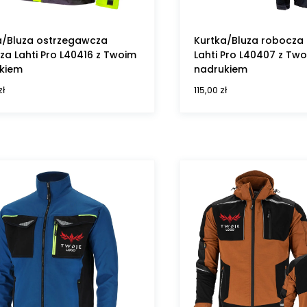
a/Bluza ostrzegawcza
Kurtka/Bluza robocza
za Lahti Pro L40416 z Twoim
Lahti Pro L40407 z Tw
kiem
nadrukiem
zł
115,00
zł