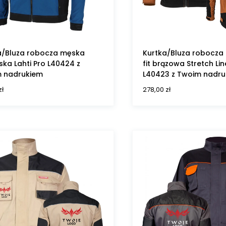
a/Bluza robocza męska
Kurtka/Bluza robocza
ska Lahti Pro L40424 z
fit brązowa Stretch Lin
 nadrukiem
L40423 z Twoim nadr
zł
278,00
zł