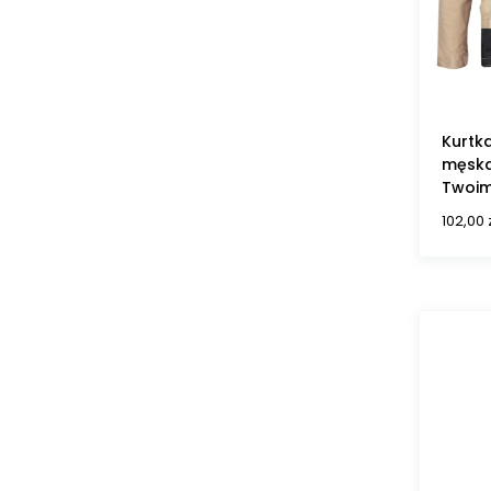
Kurtk
męska
Twoim
102,00