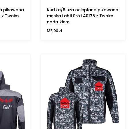
na pikowana
Kurtka/Bluza ocieplana pikowana
2 z Twoim
męska Lahti Pro L40136 z Twoim
nadrukiem
135,00
zł