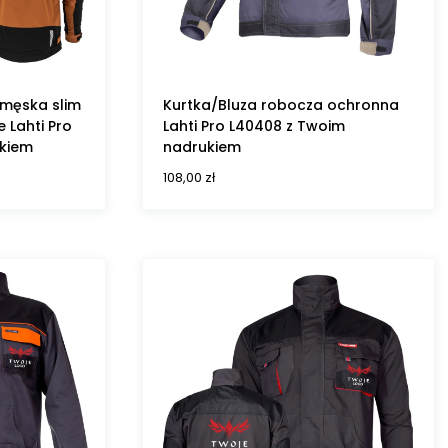
 męska slim
Kurtka/Bluza robocza ochronna
e Lahti Pro
Lahti Pro L40408 z Twoim
ukiem
nadrukiem
108,00
zł