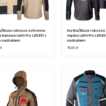
a/Bluza robocza ochronna
Kurtka/Bluza robocza
 beżowa Lahti Pro L40401 z
męska Lahti Pro L404
 nadrukiem
nadrukiem
zł
78,00
zł