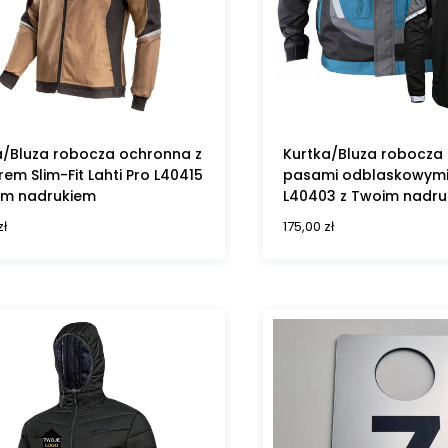
a/Bluza robocza ochronna z
Kurtka/Bluza robocza
em Slim-Fit Lahti Pro L40415
pasami odblaskowymi 
im nadrukiem
L40403 z Twoim nadr
zł
175,00
zł