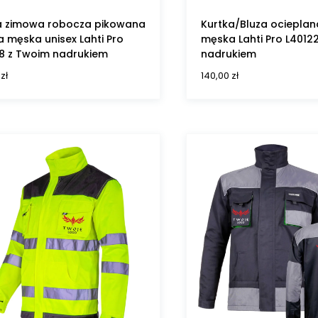
a zimowa robocza pikowana
Kurtka/Bluza ociepla
a męska unisex Lahti Pro
męska Lahti Pro L4012
8 z Twoim nadrukiem
nadrukiem
0
zł
140,00
zł