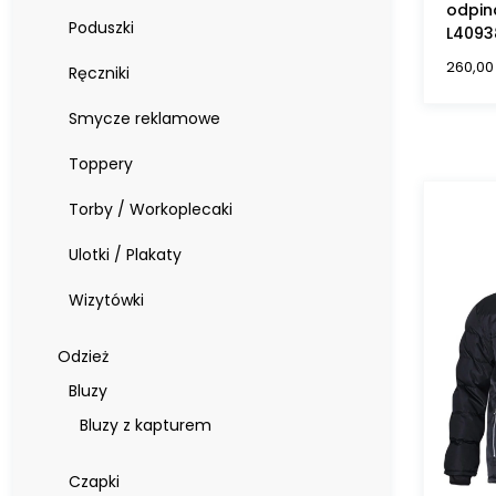
odpin
Poduszki
L4093
260,0
Ręczniki
Smycze reklamowe
Toppery
Torby / Workoplecaki
Ulotki / Plakaty
Wizytówki
Odzież
Bluzy
Bluzy z kapturem
Czapki