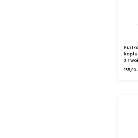
Kurtk
kaptur
z Two
155,00