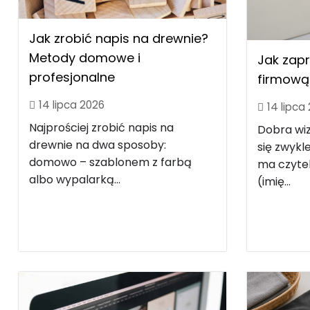
Jak zrobić napis na drewnie?
Metody domowe i
Jak zap
profesjonalne
firmową 
14 lipca 2026
14 lipca
Najprościej zrobić napis na
Dobra wi
drewnie na dwa sposoby:
się zwyk
domowo – szablonem z farbą
ma czytel
albo wypalarką...
(imię...