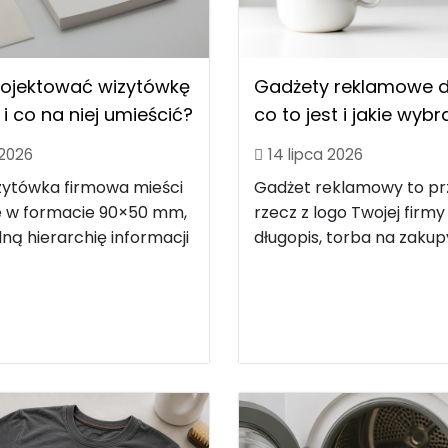
rojektować wizytówkę
Gadżety reklamowe dl
i co na niej umieścić?
co to jest i jakie wyb
 2026
14 lipca 2026
zytówka firmowa mieści
Gadżet reklamowy to p
le w formacie 90×50 mm,
rzecz z logo Twojej firmy
ną hierarchię informacji
długopis, torba na zakupy