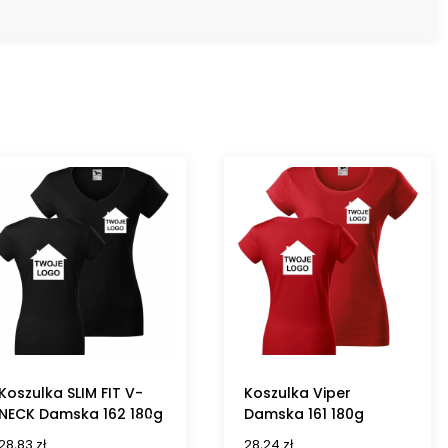
Koszulka SLIM FIT V-
Koszulka Viper
NECK Damska 162 180g
Damska 161 180g
28,83
zł
28,24
zł