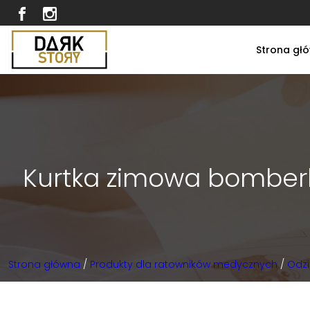
Strona gł
Kurtka zimowa bomberk
Strona główna
/
Produkty dla ratowników medycznych
/
Odzi