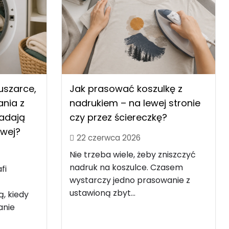
uszarce,
Jak prasować koszulkę z
nia z
nadrukiem – na lewej stronie
nadają
czy przez ściereczkę?
owej?
22 czerwca 2026
Nie trzeba wiele, żeby zniszczyć
nadruk na koszulce. Czasem
fi
wystarczy jedno prasowanie z
ustawioną zbyt...
ą, kiedy
anie