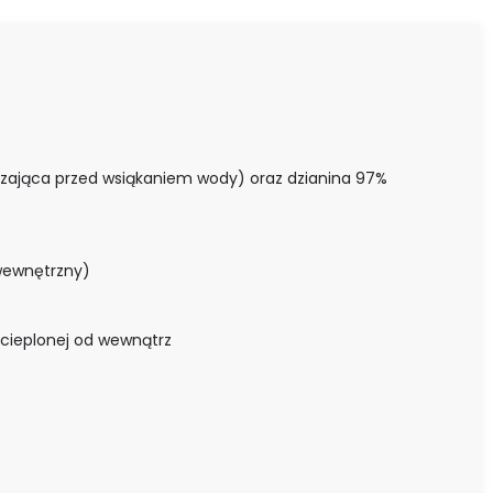
ająca przed wsiąkaniem wody) oraz dzianina 97%
 wewnętrzny)
 ocieplonej od wewnątrz