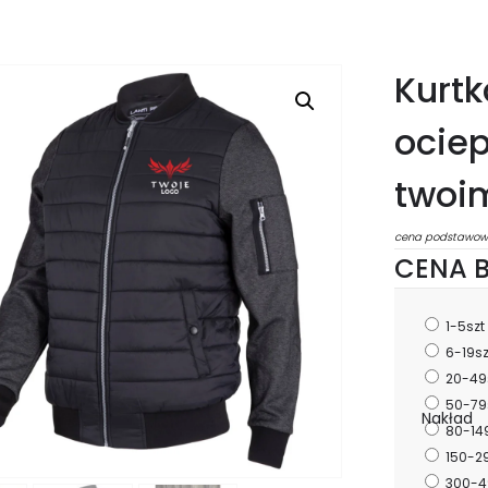
Kurt
ociep
twoi
cena podstawow
CENA B
1-5szt
6-19s
20-49
50-79
Nakład
80-14
150-2
300-4