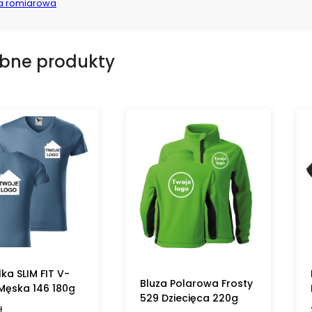
a romiarowa
bne produkty
ka SLIM FIT V-
Bluza Polarowa Frosty
Męska 146 180g
529 Dziecięca 220g
ł