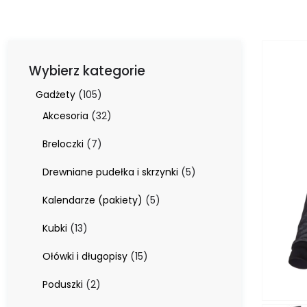
Wybierz kategorie
105
Gadżety
105
produktów
32
Akcesoria
32
produkty
7
Breloczki
7
produktów
5
Drewniane pudełka i skrzynki
5
produktów
5
Kalendarze (pakiety)
5
produktów
13
Kubki
13
produktów
15
Ołówki i długopisy
15
produktów
2
Poduszki
2
produkty