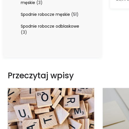
3
męskie
3
produkty
51
Spodnie robocze męskie
51
produktów
Spodnie robocze odblaskowe
3
3
produkty
Przeczytaj wpisy