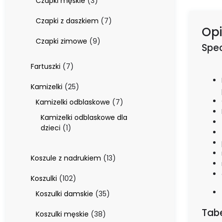
3
Czapki męskie
3
produkty
7
Czapki z daszkiem
7
Opi
produktów
9
Czapki zimowe
9
Spec
produktów
7
Fartuszki
7
produktów
25
Kamizelki
25
produktów
7
Kamizelki odblaskowe
7
produktów
Kamizelki odblaskowe dla
1
dzieci
1
produkt
13
Koszule z nadrukiem
13
produktów
102
Koszulki
102
produkty
35
Koszulki damskie
35
produktów
Tabe
38
Koszulki męskie
38