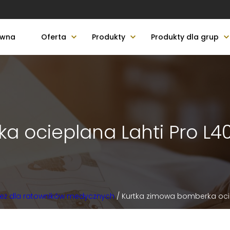
ówna
Oferta
Produkty
Produkty dla grup
a ocieplana Lahti Pro L4
eż dla ratowników medycznych
/ Kurtka zimowa bomberka ocie