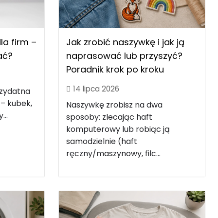
Jak zrobić naszywkę i jak ją
a firm –
naprasować lub przyszyć?
rać?
Poradnik krok po kroku
14 lipca 2026
rzydatna
 – kubek,
Naszywkę zrobisz na dwa
...
sposoby: zlecając haft
komputerowy lub robiąc ją
samodzielnie (haft
ręczny/maszynowy, filc...