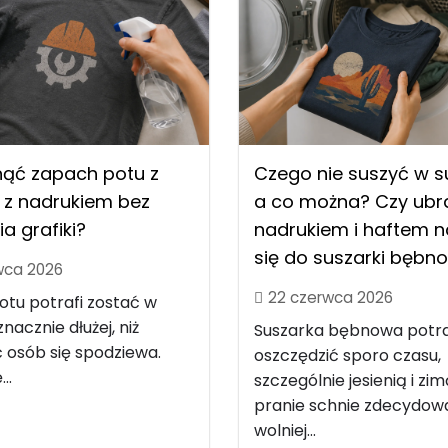
nąć zapach potu z
Czego nie suszyć w s
 z nadrukiem bez
a co można? Czy ubra
ia grafiki?
nadrukiem i haftem 
się do suszarki bębn
wca 2026
22 czerwca 2026
tu potrafi zostać w
nacznie dłużej, niż
Suszarka bębnowa potra
 osób się spodziewa.
oszczędzić sporo czasu,
..
szczególnie jesienią i zim
pranie schnie zdecydow
wolniej...