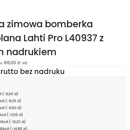
ka zimowa bomberka
lana Lahti Pro L40937 z
m nadrukiem
165,00
zł
szt.
a:
rutto bez nadruku
zt
(-6,60 zł)
szt
(-8,25 zł)
szt
(-9,90 zł)
9szt
(-11,55 zł)
99szt
(-13,20 zł)
99szt
(-14,85 zł)