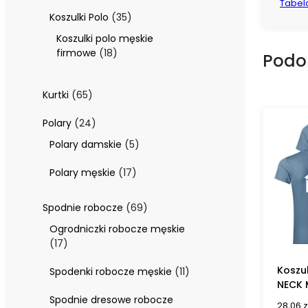
produktów
Tabel
35
Koszulki Polo
35
produktów
Koszulki polo męskie
18
firmowe
18
Podo
produktów
65
Kurtki
65
produktów
24
Polary
24
produkty
5
Polary damskie
5
produktów
17
Polary męskie
17
produktów
69
Spodnie robocze
69
produktów
Ogrodniczki robocze męskie
17
17
produktów
Koszul
11
Spodenki robocze męskie
11
NECK 
produktów
Spodnie dresowe robocze
28,06
z