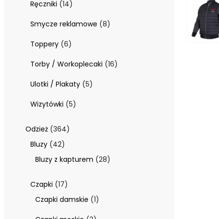
14
Ręczniki
14
produktów
8
Smycze reklamowe
8
produktów
6
Toppery
6
produktów
16
Torby / Workoplecaki
16
produktów
5
Ulotki / Plakaty
5
produktów
5
Wizytówki
5
produktów
364
Odzież
364
produkty
42
Bluzy
42
produkty
28
Bluzy z kapturem
28
produktów
17
Czapki
17
produktów
1
Czapki damskie
1
produkt