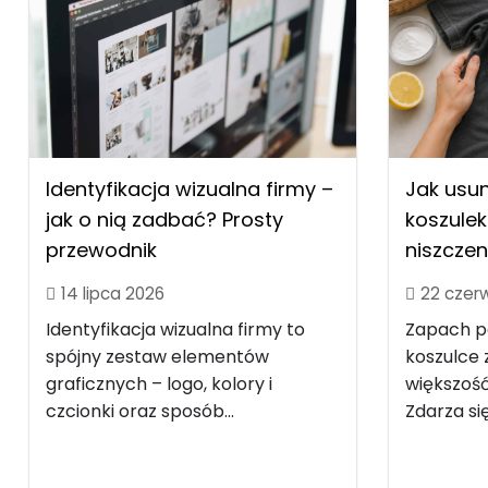
Identyfikacja wizualna firmy –
Jak usu
jak o nią zadbać? Prosty
koszulek
przewodnik
niszczen
14 lipca 2026
22 czer
Identyfikacja wizualna firmy to
Zapach po
spójny zestaw elementów
koszulce z
graficznych – logo, kolory i
większość
czcionki oraz sposób...
Zdarza się.