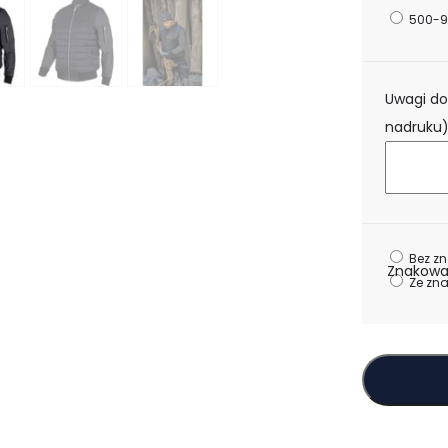
500-9
Uwagi do
nadruku
Bez z
Znakowa
Ze zn