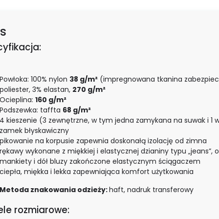
s
yfikacja:
Powłoka: 100% nylon
38 g/m²
(impregnowana tkanina zabezpiecz
poliester, 3% elastan,
270 g/m²
Ocieplina:
160 g/m²
Podszewka: taffta
68 g/m²
4 kieszenie (3 zewnętrzne, w tym jedna zamykana na suwak i 1
zamek błyskawiczny
pikowanie na korpusie zapewnia doskonałą izolację od zimna
rękawy wykonane z miękkiej i elastycznej dzianiny typu „jeans”,
mankiety i dół bluzy zakończone elastycznym ściągaczem
ciepła, miękka i lekka zapewniająca komfort użytkowania
Metoda znakowania odzieży:
haft, nadruk transferowy
le rozmiarowe: