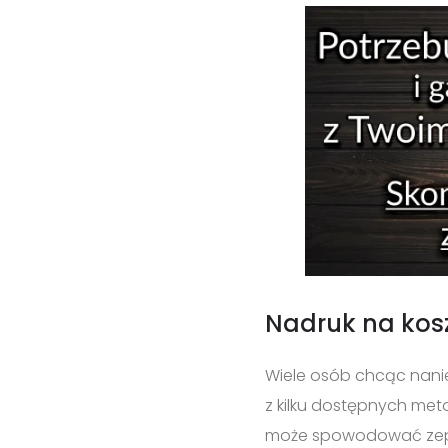
Nadruk na kos
Wiele osób chcąc nanie
z kilku dostępnych met
może spowodować zepsuc