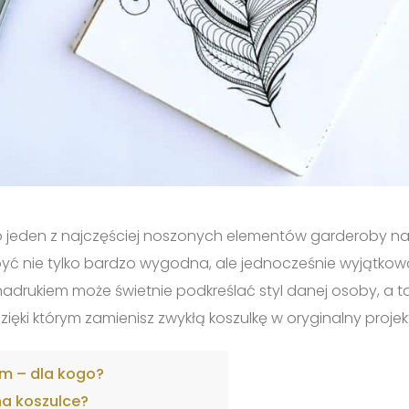
o jeden z najczęściej noszonych elementów garderoby na
 być nie tylko bardzo wygodna, ale jednocześnie wyjątkow
drukiem może świetnie podkreślać styl danej osoby, a ta
zięki którym zamienisz zwykłą koszulkę w oryginalny projek
em – dla kogo?
na koszulce?