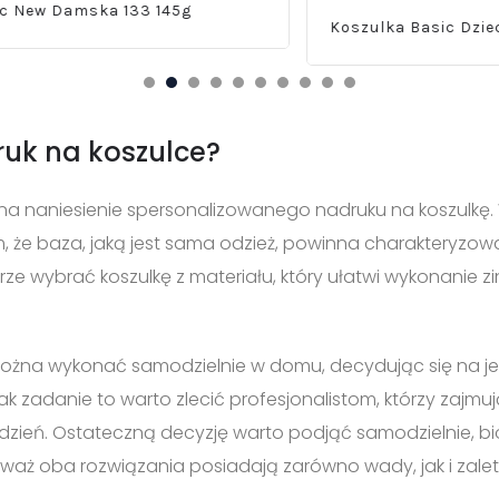
 Damska 133 145g
Koszulka Basic Dziecięca 
ruk na koszulce?
w na naniesienie spersonalizowanego nadruku na koszulkę
, że baza, jaką jest sama odzież, powinna charakteryzowa
brze wybrać koszulkę z materiału, który ułatwi wykonanie
ożna wykonać samodzielnie w domu, decydując się na je
k zadanie to warto zlecić profesjonalistom, którzy zajmu
 dzień. Ostateczną decyzję warto podjąć samodzielnie, 
waż oba rozwiązania posiadają zarówno wady, jak i zalet