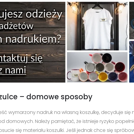
zulce – domowe sposoby
ść wymarzony nadruk na własną koszulkę, decyduje się na
od domowych. Należy pamiętać, że istnieje ryzyko popełni
ie się materiału koszulki. Jeśli jednak chce się spróbow