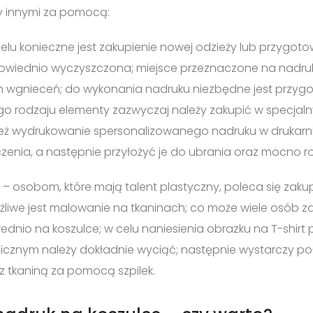
y innymi za pomocą:
elu konieczne jest zakupienie nowej odzieży lub przygotowa
powiednio wyczyszczona; miejsce przeznaczone na nadru
 wgnieceń; do wykonania nadruku niezbędne jest przygo
o rodzaju elementy zazwyczaj należy zakupić w specjalny
ież wydrukowanie spersonalizowanego nadruku w drukarni)
enia, a następnie przyłożyć je do ubrania oraz mocno 
– osobom, które mają talent plastyczny, poleca się zaku
żliwe jest malowanie na tkaninach; co może wiele osób zd
dnio na koszulce; w celu naniesienia obrazku na T-shir
nicznym należy dokładnie wyciąć; następnie wystarczy p
z tkaniną za pomocą szpilek.