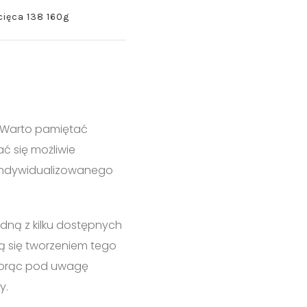
Koszulka Basic Męska 129 160
138 160g
. Warto pamiętać
ć się możliwie
 zindywidualizowanego
dną z kilku dostępnych
ją się tworzeniem tego
biorąc pod uwagę
y.