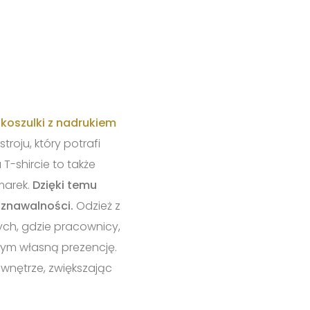
j
koszulki z nadrukiem
oju, który potrafi
T-shircie to także
marek.
Dzięki temu
poznawalności.
Odzież z
ch, gdzie pracownicy,
mym własną prezencję.
 wnętrze, zwiększając