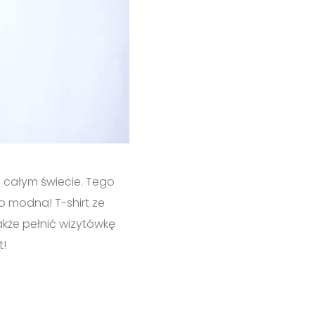
 całym świecie. Tego
o modna! T-shirt ze
kże pełnić wizytówkę
t!