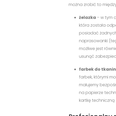
można zrobić to międz
żelazka
– w tym c
która została od
posiadać żadnych
naprasowanki (teg
możliwe jest równ
usunąć zabezpiecz
farbek do tkanin
farbek, którymi mo
malujemy bezpośre
na papierze tech
kartkę techniczną 