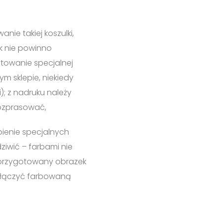
nie takiej koszulki,
k nie powinno
towanie specjalnej
m sklepie, niekiedy
; z nadruku należy
rozprasować,
pienie specjalnych
ziwić – farbami nie
t przygotowany obrazek
ołączyć farbowaną