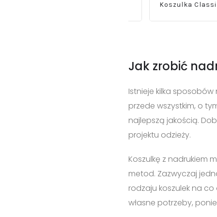
 New Męska 132 145g
Koszulka Classic New
Jak zrobić nad
Istnieje kilka sposobó
przede wszystkim, o tym
najlepszą jakością. Do
projektu odzieży.
Koszulkę z nadrukiem m
metod. Zazwyczaj jedna
rodzaju koszulek na co
własne potrzeby, ponie