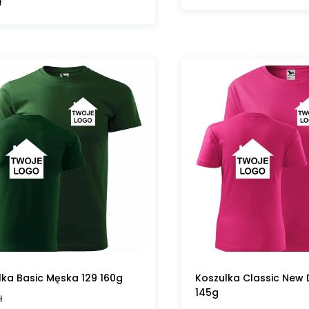
ł
lka Basic Męska 129 160g
Koszulka Classic New
145g
ł