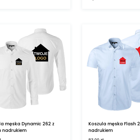
la męska Dynamic 262 z
Koszula męska Flash 
 nadrukiem
nadrukiem
ł
83,00
zł