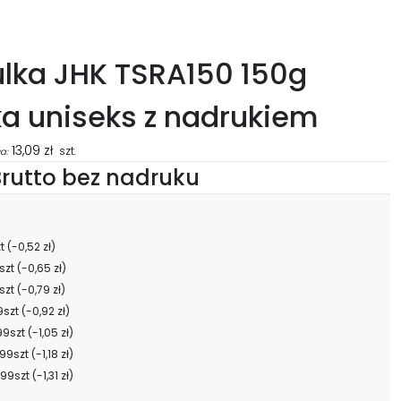
lka JHK TSRA150 150g
a uniseks z nadrukiem
13,09
zł
szt.
a:
rutto bez nadruku
zt
(-0,52 zł)
szt
(-0,65 zł)
szt
(-0,79 zł)
9szt
(-0,92 zł)
99szt
(-1,05 zł)
99szt
(-1,18 zł)
99szt
(-1,31 zł)