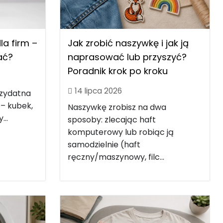
Jak zrobić naszywkę i jak ją
a firm –
naprasować lub przyszyć?
rać?
Poradnik krok po kroku
14 lipca 2026
rzydatna
 – kubek,
Naszywkę zrobisz na dwa
...
sposoby: zlecając haft
komputerowy lub robiąc ją
samodzielnie (haft
ręczny/maszynowy, filc...