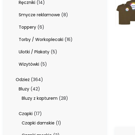
14
Ręczniki
14
produktów
8
Smycze reklamowe
8
produktów
6
Toppery
6
produktów
16
Torby / Workoplecaki
16
produktów
5
Ulotki / Plakaty
5
produktów
5
Wizytówki
5
produktów
364
Odzież
364
produkty
42
Bluzy
42
produkty
28
Bluzy z kapturem
28
produktów
17
Czapki
17
produktów
1
Czapki damskie
1
produkt