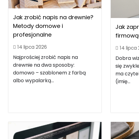
Jak zrobić napis na drewnie?
Metody domowe i
Jak zap
profesjonalne
firmową 
14 lipca 2026
14 lipca
Najprościej zrobić napis na
Dobra wi
drewnie na dwa sposoby:
się zwyk
domowo – szablonem z farbą
ma czytel
albo wypalarką...
(imię...