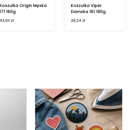
Koszulka Origin Męska
Koszulka Viper
171 160g
Damska 161 180g
43,93
zł
28,24
zł