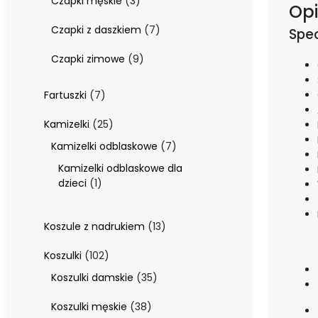
3
Czapki męskie
3
Opi
produkty
7
Czapki z daszkiem
7
Spec
produktów
9
Czapki zimowe
9
produktów
7
Fartuszki
7
produktów
25
Kamizelki
25
produktów
7
Kamizelki odblaskowe
7
produktów
Kamizelki odblaskowe dla
1
dzieci
1
produkt
13
Koszule z nadrukiem
13
produktów
102
Koszulki
102
produkty
35
Koszulki damskie
35
produktów
38
Koszulki męskie
38