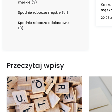
3
męskie
3
Koszu
produkty
męska
51
Spodnie robocze męskie
51
produktów
20,93
z
Spodnie robocze odblaskowe
3
3
produkty
Przeczytaj wpisy