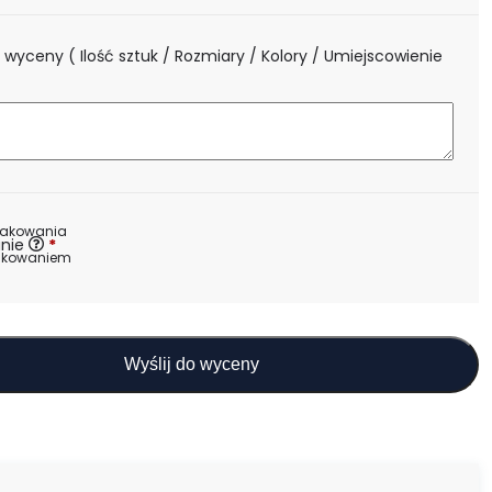
 wyceny ( Ilość sztuk / Rozmiary / Kolory / Umiejscowienie
)
nakowania
nie
*
akowaniem
Wyślij do wyceny