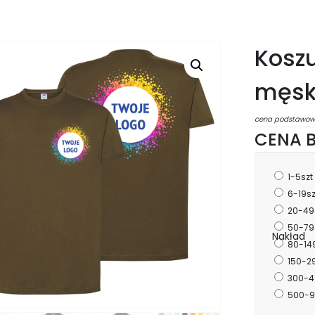
Koszu
męsk
cena podstawow
CENA B
1-5szt
6-19s
20-49
50-79
Nakład
80-14
150-2
300-4
500-9