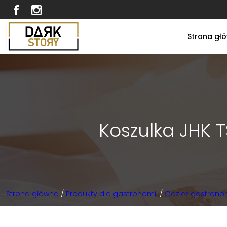
Strona gł
Koszulka JHK 
Strona główna
/
Produkty dla gastronomii
/
Odzież gastrono