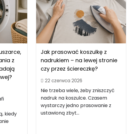
uszarce,
Jak prasować koszulkę z
nia z
nadrukiem – na lewej stronie
nadają
czy przez ściereczkę?
owej?
22 czerwca 2026
Nie trzeba wiele, żeby zniszczyć
nadruk na koszulce. Czasem
fi
wystarczy jedno prasowanie z
ustawioną zbyt...
ą, kiedy
anie