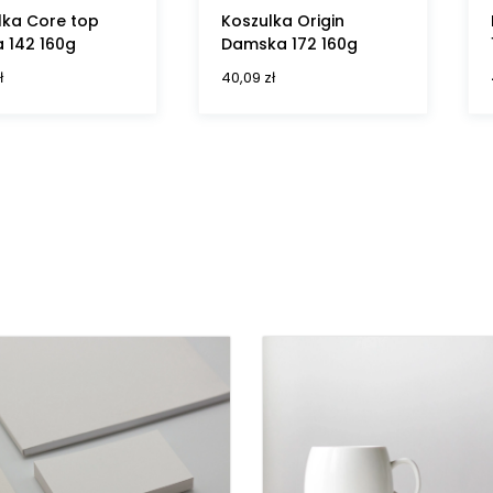
lka Core top
Koszulka Origin
 142 160g
Damska 172 160g
ł
40,09
zł