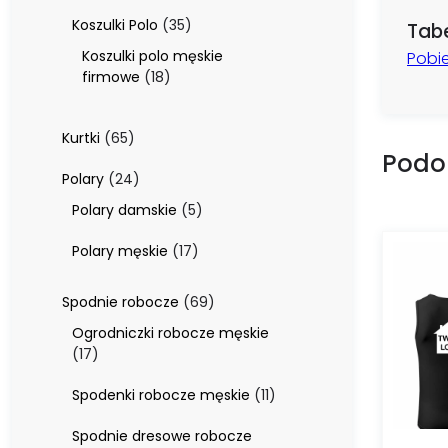
produktów
35
Koszulki Polo
35
Tabe
produktów
Koszulki polo męskie
Pobie
18
firmowe
18
produktów
65
Kurtki
65
Podo
produktów
24
Polary
24
produkty
5
Polary damskie
5
produktów
17
Polary męskie
17
produktów
69
Spodnie robocze
69
produktów
Ogrodniczki robocze męskie
17
17
produktów
11
Spodenki robocze męskie
11
produktów
Spodnie dresowe robocze