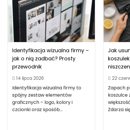
Identyfikacja wizualna firmy –
Jak usu
jak o nią zadbać? Prosty
koszulek
przewodnik
niszczen
14 lipca 2026
22 czer
Identyfikacja wizualna firmy to
Zapach po
spójny zestaw elementów
koszulce z
graficznych – logo, kolory i
większość
czcionki oraz sposób...
Zdarza się.