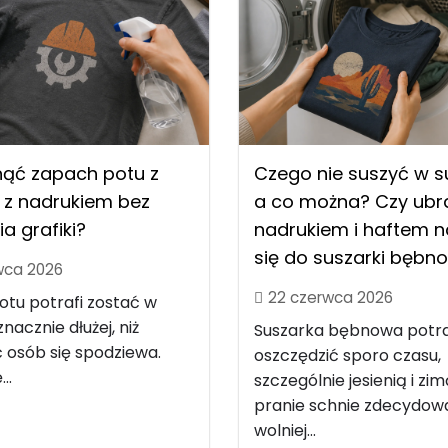
nąć zapach potu z
Czego nie suszyć w s
 z nadrukiem bez
a co można? Czy ubra
ia grafiki?
nadrukiem i haftem 
się do suszarki bębn
wca 2026
22 czerwca 2026
tu potrafi zostać w
nacznie dłużej, niż
Suszarka bębnowa potra
 osób się spodziewa.
oszczędzić sporo czasu,
..
szczególnie jesienią i zim
pranie schnie zdecydow
wolniej...