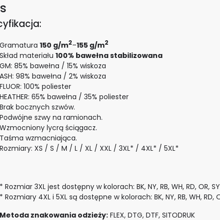
s
yfikacja:
2
2
Gramatura
150 g/m
–
155 g/m
Skład materiału
100% bawełna stabilizowana
GM: 85% bawełna / 15% wiskoza
ASH: 98% bawełna / 2% wiskoza
FLUOR: 100% poliester
HEATHER: 65% bawełna / 35% poliester
Brak bocznych szwów.
Podwójne szwy na ramionach.
Wzmocniony lycrą ściągacz.
Taśma wzmacniająca.
Rozmiary: XS / S / M / L / XL / XXL / 3XL* / 4XL* / 5XL*
* Rozmiar 3XL jest dostępny w kolorach: BK, NY, RB, WH, RD, OR, SY
* Rozmiary 4XL i 5XL są dostępne w kolorach: BK, NY, RB, WH, RD, 
Metoda znakowania odzieży:
FLEX, DTG, DTF, SITODRUK