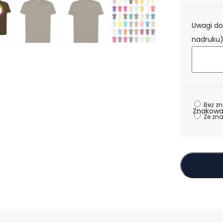
Uwagi do
nadruku
Bez z
Znakowa
Ze zn