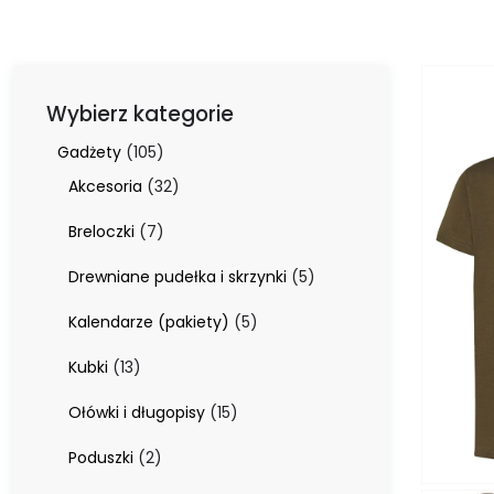
Wybierz kategorie
105
Gadżety
105
produktów
32
Akcesoria
32
produkty
7
Breloczki
7
produktów
5
Drewniane pudełka i skrzynki
5
produktów
5
Kalendarze (pakiety)
5
produktów
13
Kubki
13
produktów
15
Ołówki i długopisy
15
produktów
2
Poduszki
2
produkty