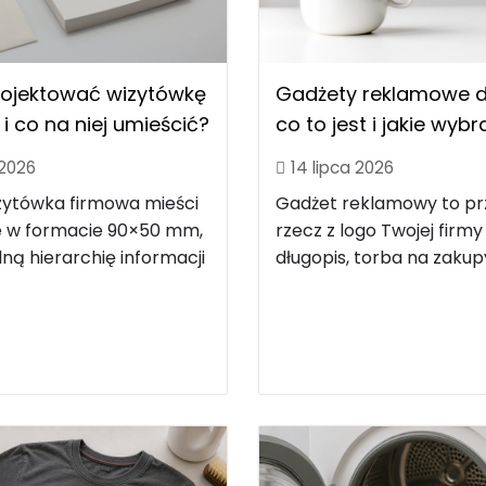
rojektować wizytówkę
Gadżety reklamowe dl
i co na niej umieścić?
co to jest i jakie wyb
 2026
14 lipca 2026
zytówka firmowa mieści
Gadżet reklamowy to p
le w formacie 90×50 mm,
rzecz z logo Twojej firmy
ną hierarchię informacji
długopis, torba na zakupy