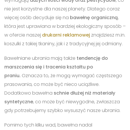
wymagają
dużych ilości wody oraz pestycydów
, co
nie jest korzystne dla naszej planety. Dlatego coraz
więcej osób decyduje się na
bawełnę organiczną
,
która jest uprawiana w bardziej ekologiczny sposób –
w ofercie naszej
drukarni reklamowej
znajdziesz m.in.
koszulki z takiej tkaniny, jak i z tradycyjnej jej odmiany.
Bawełniane ubrania mają także
tendencję do
marszczenia się i tracenia kształtu po
praniu.
Oznacza to, że mogą wymagać częstszego
prasowania, co może być nieco uciążliwe.
Dodatkowo bawełna
schnie dłużej niż materiały
syntetyczne
, co może być niewygodne, zwłaszcza
gdy potrzebujemy szybko wysuszyć nasze ubrania.
Pomimo tych kilku wad, bawełna nadal