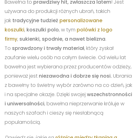
Bawełna to
prawdziwy hit, zwłaszcza latem
! Jest
używana do produkcji różnych ubrań, takich
jak
tradycyjne tudzież
personalizowane
koszulki
,
koszulki polo
, w tym
polówki z logo
firmy
,
sukienki, spodnie, a nawet bielizna
.
To
sprawdzony i trwały materiał
, który zyskał
zaufanie wielu osób na całym świecie. Od wielu lat
bawełna jest wybierana przez producentów odzieży,
ponieważ jest
niezawodna i dobrze się nosi.
Ubrania
z bawełny to świetny wybór zarówno na co dzień, jak
i na specjalne okazje. Dzięki swojej
wszechstronności
i uniwersalności
, bawełna nieprzerwanie króluje w
naszych szafach i cieszy się niesłabnącą
popularnością.
Dowiedz się, jakie są
różnice między tkaniną a