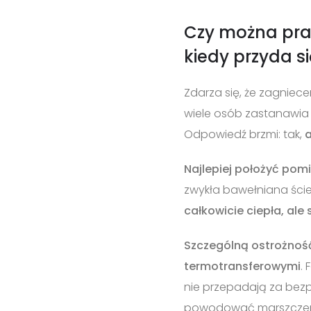
Czy można pras
kiedy przyda si
Zdarza się, że zagniecen
wiele osób zastanawia 
Odpowiedź brzmi: tak,
a
Najlepiej położyć pom
zwykła bawełniana ście
całkowicie ciepła, ale 
Szczególną ostrożno
termotransferowymi
.
nie przepadają za bez
powodować marszczenie 