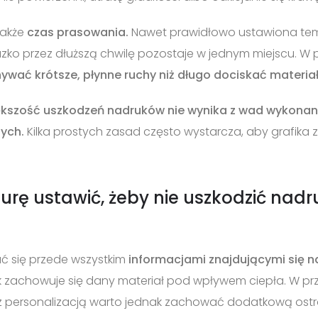
także
czas prasowania.
Nawet prawidłowo ustawiona te
lazko przez dłuższą chwilę pozostaje w jednym miejscu. W
nywać krótsze, płynne ruchy niż długo dociskać materiał
kszość uszkodzeń nadruków nie wynika z wad wykonani
ych.
Kilka prostych zasad często wystarcza, aby grafika
rę ustawić, żeby nie uszkodzić nadr
ać się przede wszystkim
informacjami znajdującymi się 
 jak zachowuje się dany materiał pod wpływem ciepła. W p
z personalizacją warto jednak zachować dodatkową ostro