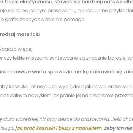
 tracić elastyczność, stawać się bardziej matowe alb
ieje się to po jednym prasowaniu, ale regularne przykład
do grafiki zdecydowanie nie pomaga.
rodzaj materiału
.
ybacza więcej.
r czy lekkie mieszanki syntetyczne są znacznie bardziej 
aniem
zawsze warto sprawdzić metkę i kierować się zal
, aby koszulka jak najdłużej wyglądała jak nowa, prasowani
naturalnym nawykiem jak pranie jej na programie przez
ę dużo wcześniej niż przy desce do prasowania. Jeśli chc
pisu pt.
jak prać koszulki i bluzy z nadrukiem
, żeby ich ni