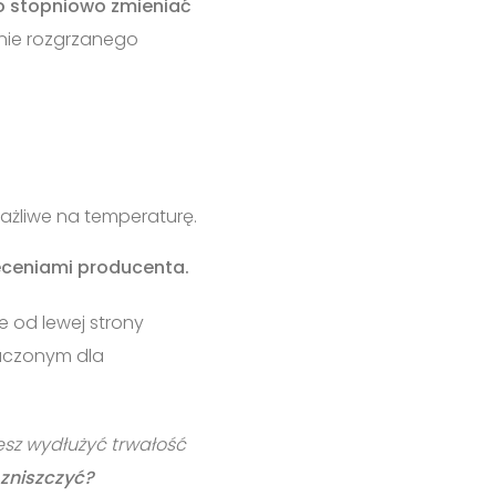
o stopniowo zmieniać
anie rozgrzanego
wrażliwe na temperaturę.
eceniami producenta.
e od lewej strony
naczonym dla
esz wydłużyć trwałość
e zniszczyć?