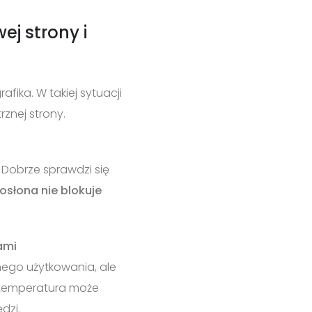
j strony i
afika. W takiej sytuacji
znej strony.
.
Dobrze sprawdzi się
osłona nie blokuje
ami
nnego użytkowania, ale
 temperatura może
dzi.