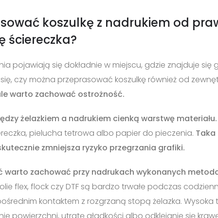
ować koszulkę z nadrukiem od prawe
ę ściereczka?
ia pojawiają się dokładnie w miejscu, gdzie znajduje się gr
się, czy można przeprasować koszulkę również od zewnętr
le warto zachować ostrożność.
iędzy żelazkiem a nadrukiem cienką warstwę materiału
reczka, pielucha tetrowa albo papier do pieczenia.
Taka 
skutecznie zmniejsza ryzyko przegrzania grafiki.
ść warto zachować przy nadrukach wykonanych metod
 Folie flex, flock czy DTF są bardzo trwałe podczas codzie
pośrednim kontaktem z rozgrzaną stopą żelazka. Wysoka
powierzchni, utratę gładkości albo odklejanie się krawę