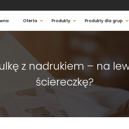
ówna
Oferta
Produkty
Produkty dla grup
lkę z nadrukiem – na lewe
ściereczkę?