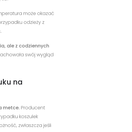
mperatura może okazać
 przypadku odzieży z
.
a, ale z codziennych
 zachowała swój wygląd
uku na
na metce.
Producent
rzypadku koszulek
żność, zwłaszcza jeśli