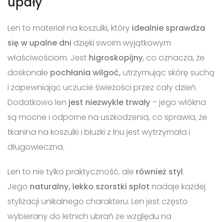
upały
Len to materiał na koszulki, który
idealnie sprawdza
się w upalne dni
dzięki swoim wyjątkowym
właściwościom. Jest
higroskopijny
, co oznacza, że
doskonale
pochłania wilgoć,
utrzymując skórę suchą
i zapewniając uczucie świeżości przez cały dzień.
Dodatkowo len
jest niezwykle trwały
– jego włókna
są mocne i odporne na uszkodzenia, co sprawia, że
tkanina na koszulki i bluzki z lnu jest wytrzymała i
długowieczna.
Len to nie tylko praktyczność, ale
również styl
.
Jego
naturalny, lekko szorstki splot
nadaje każdej
stylizacji unikalnego charakteru. Len jest często
wybierany do letnich ubrań ze względu na