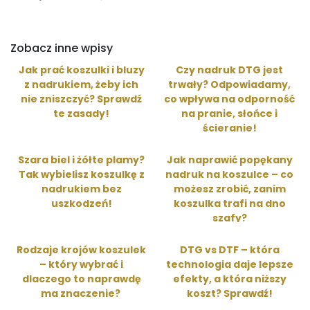
Zobacz inne wpisy
Jak prać koszulki i bluzy
Czy nadruk DTG jest
z nadrukiem, żeby ich
trwały? Odpowiadamy,
nie zniszczyć? Sprawdź
co wpływa na odporność
te zasady!
na pranie, słońce i
ścieranie!
Szara biel i żółte plamy?
Jak naprawić popękany
Tak wybielisz koszulkę z
nadruk na koszulce – co
nadrukiem bez
możesz zrobić, zanim
uszkodzeń!
koszulka trafi na dno
szafy?
Rodzaje krojów koszulek
DTG vs DTF – która
– który wybrać i
technologia daje lepsze
dlaczego to naprawdę
efekty, a która niższy
ma znaczenie?
koszt? Sprawdź!