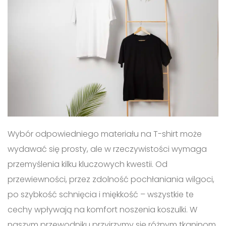
Wybór odpowiedniego materiału na T-shirt może
wydawać się prosty, ale w rzeczywistości wymaga
przemyślenia kilku kluczowych kwestii. Od
przewiewności, przez zdolność pochłaniania wilgoci,
po szybkość schnięcia i miękkość – wszystkie te
cechy wpływają na komfort noszenia koszulki. W
naszym przewodniku przyjrzymy się różnym tkaninom,