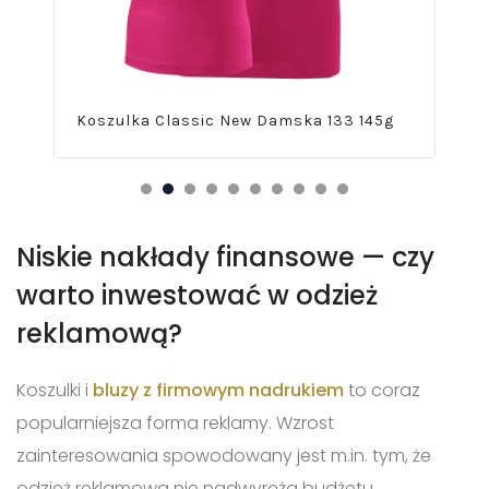
Koszulka Classic New Damska 133 145g
Kos
Niskie nakłady finansowe — czy
warto inwestować w odzież
reklamową?
Koszulki i
bluzy z firmowym nadrukiem
to coraz
popularniejsza forma reklamy. Wzrost
zainteresowania spowodowany jest m.in. tym, że
odzież reklamowa nie nadwyręża budżetu