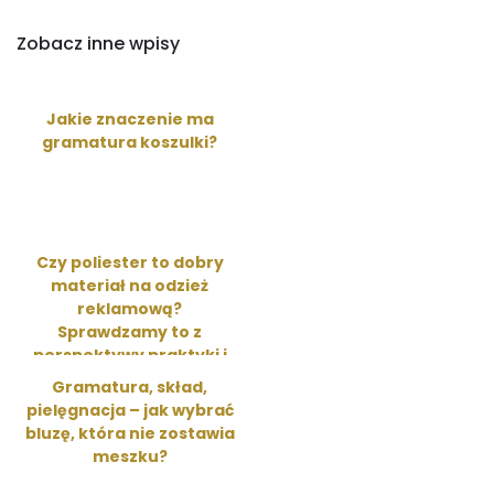
Zobacz inne wpisy
Jakie znaczenie ma
gramatura koszulki?
Czy poliester to dobry
materiał na odzież
reklamową?
Sprawdzamy to z
perspektywy praktyki i
codzienn...
Gramatura, skład,
pielęgnacja – jak wybrać
bluzę, która nie zostawia
meszku?