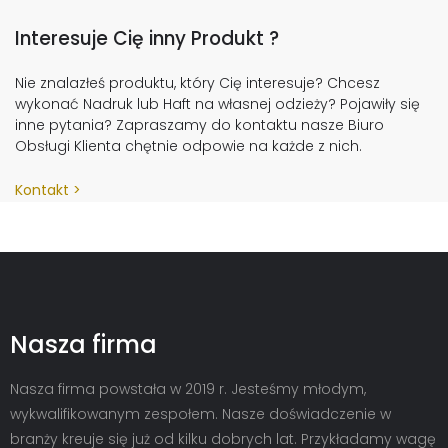
Interesuje Cię inny Produkt ?
Nie znalazłeś produktu, który Cię interesuje? Chcesz
wykonać Nadruk lub Haft na własnej odzieży? Pojawiły się
inne pytania? Zapraszamy do kontaktu nasze Biuro
Obsługi Klienta chętnie odpowie na każde z nich.
Kontakt
Nasza firma
Nasza firma powstała w 2019 r. Jesteśmy młodym,
wykwalifikowanym zespołem. Nasze doświadczenie w
branży kreuje się już od kilku dobrych lat. Przykładamy wagę