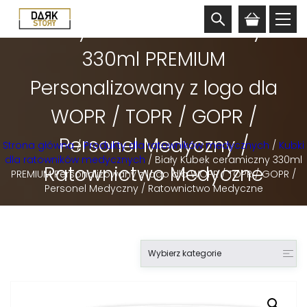
Biały Kubek ceramiczny
330ml PREMIUM
Personalizowany z logo dla
WOPR / TOPR / GOPR /
Personel Medyczny /
Strona główna
/
Produkty dla ratowników medycznych
/
Kubki
dla ratowników medycznych
/ Biały Kubek ceramiczny 330ml
Ratownictwo Medyczne
PREMIUM Personalizowany z logo dla WOPR / TOPR / GOPR /
Personel Medyczny / Ratownictwo Medyczne
Wybierz kategorie