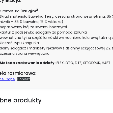
yfikacja:
2
Gramatura
320 g/m
Skład materiału Bawełna Terry, czesana strona wewnętrzna, 65 %
różnić – 85 % bawełna, 15 % wiskoza)
bopasowany krój ze szwami bocznymi
kaptur z podszewką ściągany za pomocą sznurka
wewnętrzna tylna część lamówki wzmocniona kolorową taśmą z
kieszeń typu kangurka
dolny ściągacz i mankiety rękawów z dzianiny ściągaczowej 2:2 
czesana strona wewnętrzna
Metoda znakowania odzieży:
FLEX, DTG, DTF, SITODRUK, HAFT
ela rozmiarowa:
kie-Cape
Pobierz
bne produkty