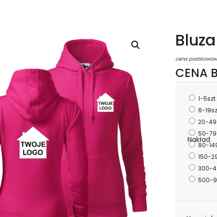
Bluz
cena podstawow
CENA B
1-5szt
6-19s
20-49
50-79
Nakład
80-14
150-2
300-4
500-9