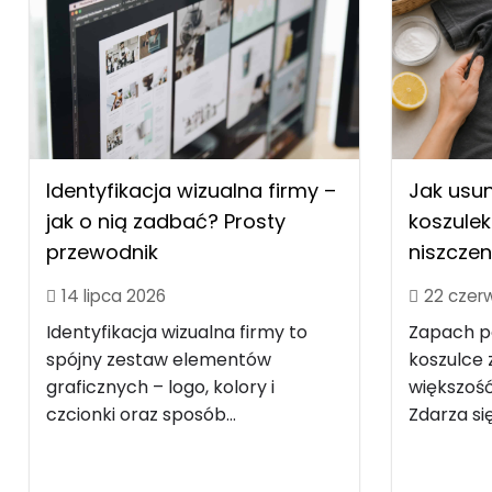
Identyfikacja wizualna firmy –
Jak usu
jak o nią zadbać? Prosty
koszulek
przewodnik
niszczen
14 lipca 2026
22 czer
Identyfikacja wizualna firmy to
Zapach po
spójny zestaw elementów
koszulce z
graficznych – logo, kolory i
większość
czcionki oraz sposób...
Zdarza się.