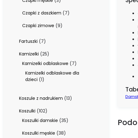
Spec
3
Czapki męskie
3
produkty
7
Czapki z daszkiem
7
produktów
9
Czapki zimowe
9
produktów
7
Fartuszki
7
produktów
25
Kamizelki
25
produktów
7
Kamizelki odblaskowe
7
produktów
Kamizelki odblaskowe dla
1
dzieci
1
produkt
Tab
Dams
13
Koszule z nadrukiem
13
produktów
102
Koszulki
102
produkty
35
Podo
Koszulki damskie
35
produktów
38
Koszulki męskie
38