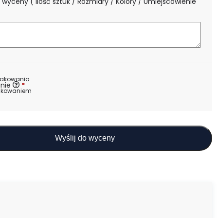
 wyceny ( Ilość sztuk / Rozmiary / Kolory / Umiejscowienie
)
nakowania
nie
*
akowaniem
Wyślij do wyceny