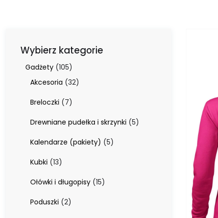
Wybierz kategorie
105
Gadżety
105
produktów
32
Akcesoria
32
produkty
7
Breloczki
7
produktów
5
Drewniane pudełka i skrzynki
5
produktów
5
Kalendarze (pakiety)
5
produktów
13
Kubki
13
produktów
15
Ołówki i długopisy
15
produktów
2
Poduszki
2
produkty