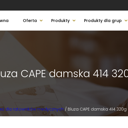
ówna
Oferta
Produkty
Produkty dla grup
luza CAPE damska 414 32
eż dla ratowników medycznych
/ Bluza CAPE damska 414 320g