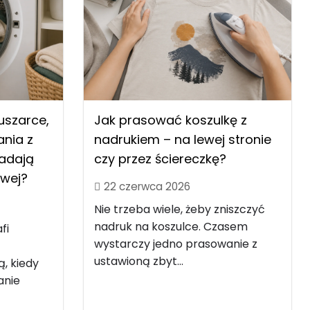
uszarce,
Jak prasować koszulkę z
nia z
nadrukiem – na lewej stronie
nadają
czy przez ściereczkę?
owej?
22 czerwca 2026
Nie trzeba wiele, żeby zniszczyć
nadruk na koszulce. Czasem
fi
wystarczy jedno prasowanie z
ustawioną zbyt...
ą, kiedy
anie