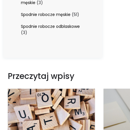
3
męskie
3
produkty
51
Spodnie robocze męskie
51
produktów
Spodnie robocze odblaskowe
3
3
produkty
Przeczytaj wpisy