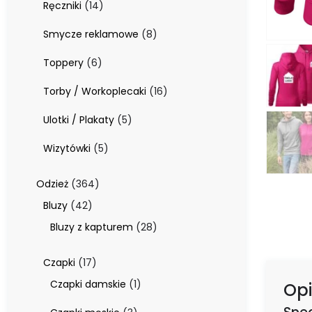
14
Ręczniki
14
produktów
8
Smycze reklamowe
8
produktów
6
Toppery
6
produktów
16
Torby / Workoplecaki
16
produktów
5
Ulotki / Plakaty
5
produktów
5
Wizytówki
5
produktów
364
Odzież
364
produkty
42
Bluzy
42
produkty
28
Bluzy z kapturem
28
produktów
17
Czapki
17
produktów
1
Czapki damskie
1
Opi
produkt