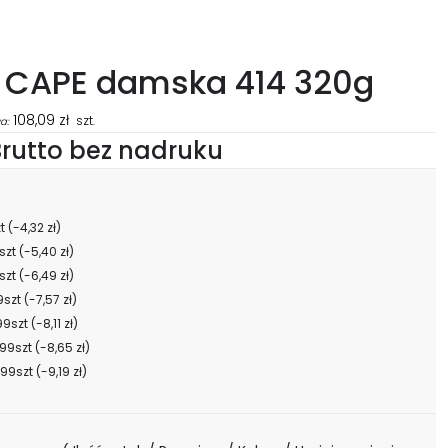
a CAPE damska 414 320g
108,09
zł
szt.
a:
rutto bez nadruku
zt
(-4,32 zł)
szt
(-5,40 zł)
szt
(-6,49 zł)
9szt
(-7,57 zł)
99szt
(-8,11 zł)
99szt
(-8,65 zł)
99szt
(-9,19 zł)