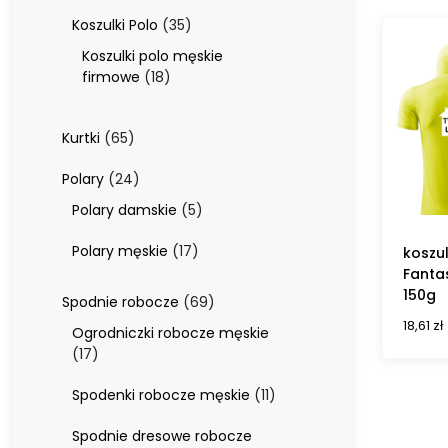
produktów
35
Koszulki Polo
35
produktów
Koszulki polo męskie
18
firmowe
18
produktów
65
Kurtki
65
produktów
24
Polary
24
produkty
5
Polary damskie
5
produktów
17
Polary męskie
17
koszu
produktów
Fanta
150g
69
Spodnie robocze
69
produktów
18,61
zł
Ogrodniczki robocze męskie
17
17
produktów
11
Spodenki robocze męskie
11
produktów
Spodnie dresowe robocze