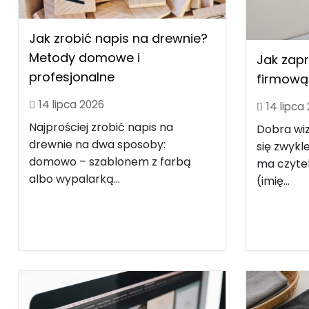
Jak zrobić napis na drewnie?
Metody domowe i
Jak zap
profesjonalne
firmową 
14 lipca 2026
14 lipca
Najprościej zrobić napis na
Dobra wi
drewnie na dwa sposoby:
się zwyk
domowo – szablonem z farbą
ma czytel
albo wypalarką...
(imię...