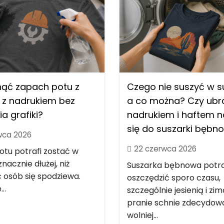
nąć zapach potu z
Czego nie suszyć w s
 z nadrukiem bez
a co można? Czy ubra
ia grafiki?
nadrukiem i haftem 
się do suszarki bębn
wca 2026
22 czerwca 2026
tu potrafi zostać w
nacznie dłużej, niż
Suszarka bębnowa potra
 osób się spodziewa.
oszczędzić sporo czasu,
..
szczególnie jesienią i zim
pranie schnie zdecydow
wolniej...