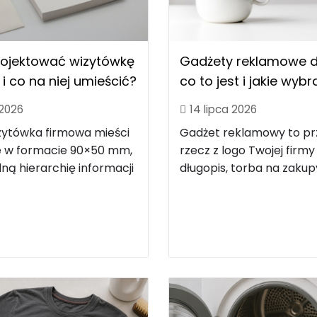
rojektować wizytówkę
Gadżety reklamowe dl
i co na niej umieścić?
co to jest i jakie wyb
 2026
14 lipca 2026
zytówka firmowa mieści
Gadżet reklamowy to p
le w formacie 90×50 mm,
rzecz z logo Twojej firmy
ną hierarchię informacji
długopis, torba na zakupy