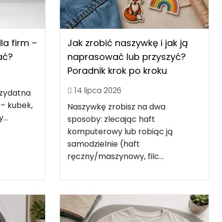
Jak zrobić naszywkę i jak ją
a firm –
naprasować lub przyszyć?
rać?
Poradnik krok po kroku
14 lipca 2026
rzydatna
 – kubek,
Naszywkę zrobisz na dwa
...
sposoby: zlecając haft
komputerowy lub robiąc ją
samodzielnie (haft
ręczny/maszynowy, filc...