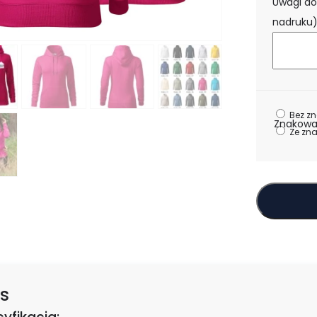
Uwagi do
nadruku
Bez z
Znakowa
Ze zn
s