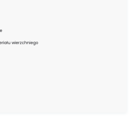
we
riału wierzchniego