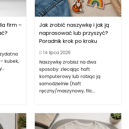
Jak zrobić naszywkę i jak ją
a firm –
naprasować lub przyszyć?
rać?
Poradnik krok po kroku
14 lipca 2026
rzydatna
 – kubek,
Naszywkę zrobisz na dwa
...
sposoby: zlecając haft
komputerowy lub robiąc ją
samodzielnie (haft
ręczny/maszynowy, filc...