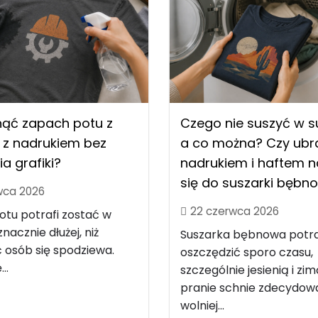
nąć zapach potu z
Czego nie suszyć w s
 z nadrukiem bez
a co można? Czy ubra
ia grafiki?
nadrukiem i haftem 
się do suszarki bębn
wca 2026
22 czerwca 2026
tu potrafi zostać w
nacznie dłużej, niż
Suszarka bębnowa potra
 osób się spodziewa.
oszczędzić sporo czasu,
..
szczególnie jesienią i zim
pranie schnie zdecydow
wolniej...