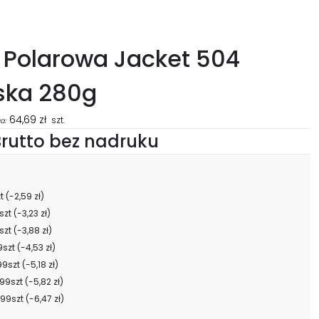
 Polarowa Jacket 504
ka 280g
64,69
zł
szt.
a:
rutto bez nadruku
zt
(-2,59 zł)
szt
(-3,23 zł)
szt
(-3,88 zł)
9szt
(-4,53 zł)
99szt
(-5,18 zł)
99szt
(-5,82 zł)
99szt
(-6,47 zł)