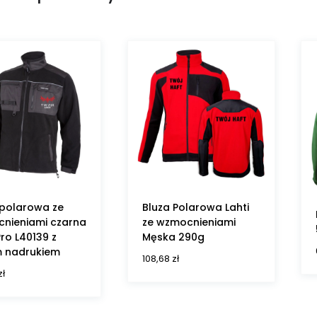
 polarowa ze
Bluza Polarowa Lahti
nieniami czarna
ze wzmocnieniami
Pro L40139 z
Męska 290g
 nadrukiem
108,68
zł
zł