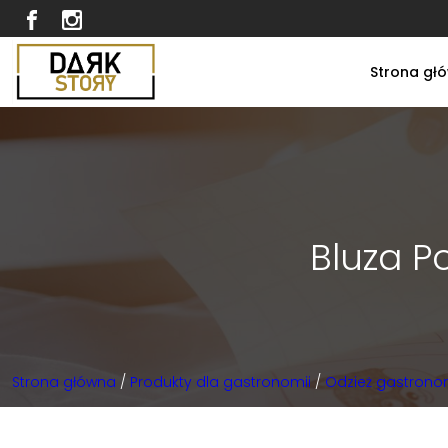
Strona gł
Bluza P
Strona główna
/
Produkty dla gastronomii
/
Odzież gastrono