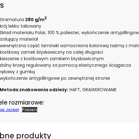
s
2
Gramatura
280 g/m
krój lekko taliowany
Skład materiału Polar, 100 % poliester, wykończenie antypillingo
izolujący materiał
wewnętrzna część lamówki wzmocniona kolorową taśmą z mate
kostkowy zamek błyskawiczny na całej długości
kieszenie z kostkowym zamkiem błyskawicznym
dolny brzeg regulowany za pomocą elastycznego ściągacza
rękawy z gumką
wykończenie antypillingowe po zewnętrznej stronie
Metoda znakowania odzieży:
HAFT, GRAWEROWANIE
le rozmiarowe:
ie Jacket
Pobierz
bne produkty