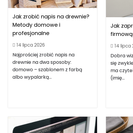
Jak zrobić napis na drewnie?
Metody domowe i
Jak zap
profesjonalne
firmową 
14 lipca 2026
14 lipca
Najprościej zrobić napis na
Dobra wi
drewnie na dwa sposoby:
się zwyk
domowo – szablonem z farbą
ma czytel
albo wypalarką...
(imię...