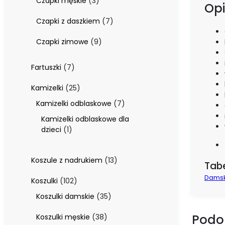
3
Czapki męskie
3
Opi
produkty
7
Czapki z daszkiem
7
produktów
9
Czapki zimowe
9
produktów
7
Fartuszki
7
produktów
25
Kamizelki
25
produktów
7
Kamizelki odblaskowe
7
produktów
Kamizelki odblaskowe dla
1
dzieci
1
produkt
13
Koszule z nadrukiem
13
Tabe
produktów
Damsk
102
Koszulki
102
produkty
35
Koszulki damskie
35
produktów
Podo
38
Koszulki męskie
38