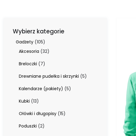
Wybierz kategorie
105
Gadżety
105
produktów
32
Akcesoria
32
produkty
7
Breloczki
7
produktów
5
Drewniane pudełka i skrzynki
5
produktów
5
Kalendarze (pakiety)
5
produktów
13
Kubki
13
produktów
15
Ołówki i długopisy
15
produktów
2
Poduszki
2
produkty