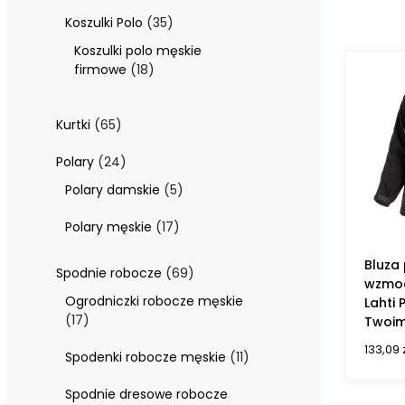
produktów
35
Koszulki Polo
35
produktów
Koszulki polo męskie
18
firmowe
18
produktów
65
Kurtki
65
produktów
24
Polary
24
produkty
5
Polary damskie
5
produktów
17
Polary męskie
17
produktów
Bluza
69
Spodnie robocze
69
wzmoc
produktów
Ogrodniczki robocze męskie
Lahti 
17
17
Twoim
produktów
133,09
11
Spodenki robocze męskie
11
produktów
Spodnie dresowe robocze