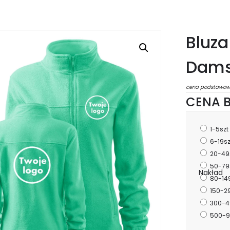
Bluza
Dams
cena podstawow
CENA B
1-5szt
6-19s
20-49
50-79
Nakład
80-14
150-2
300-4
500-9