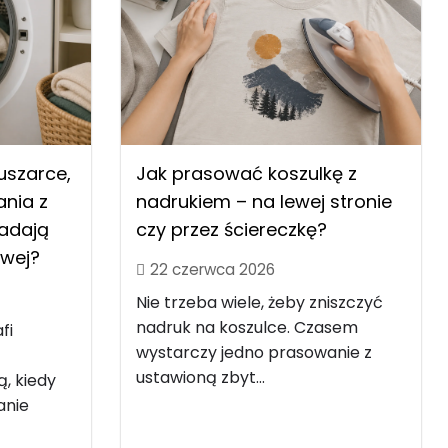
uszarce,
Jak prasować koszulkę z
nia z
nadrukiem – na lewej stronie
nadają
czy przez ściereczkę?
owej?
22 czerwca 2026
Nie trzeba wiele, żeby zniszczyć
nadruk na koszulce. Czasem
fi
wystarczy jedno prasowanie z
ustawioną zbyt...
ą, kiedy
anie