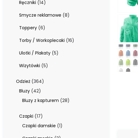
14
Ręczniki
14
produktów
8
Smycze reklamowe
8
produktów
6
Toppery
6
produktów
16
Torby / Workoplecaki
16
produktów
5
Ulotki / Plakaty
5
produktów
5
Wizytówki
5
produktów
364
Odzież
364
produkty
42
Bluzy
42
produkty
28
Bluzy z kapturem
28
produktów
17
Czapki
17
produktów
1
Czapki damskie
1
produkt