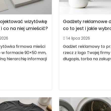
rojektować wizytówkę
Gadżety reklamowe dl
i co na niej umieścić?
co to jest i jakie wyb
 2026
14 lipca 2026
zytówka firmowa mieści
Gadżet reklamowy to p
le w formacie 90×50 mm,
rzecz z logo Twojej firmy
ną hierarchię informacji
długopis, torba na zakupy