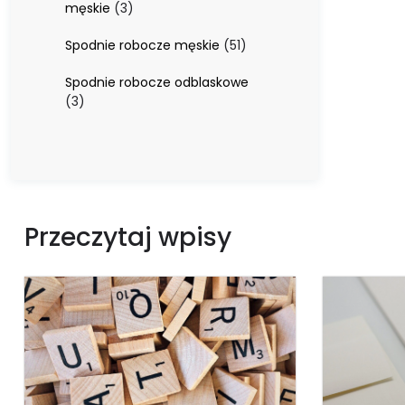
3
męskie
3
produkty
51
Spodnie robocze męskie
51
produktów
Spodnie robocze odblaskowe
3
3
produkty
Przeczytaj wpisy