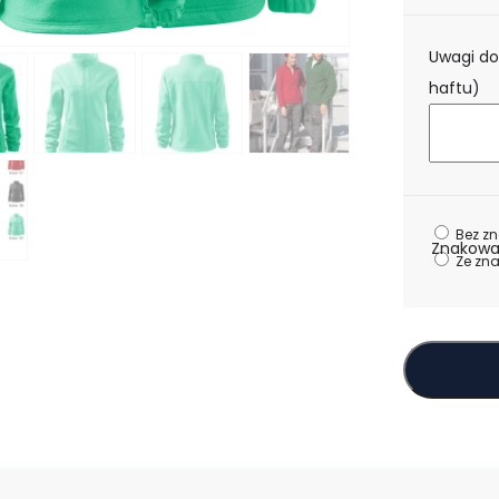
Uwagi do
haftu)
Bez z
Znakowa
Ze zn