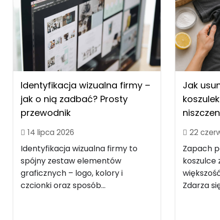
Identyfikacja wizualna firmy –
Jak usu
jak o nią zadbać? Prosty
koszulek
przewodnik
niszczen
14 lipca 2026
22 czer
Identyfikacja wizualna firmy to
Zapach po
spójny zestaw elementów
koszulce z
graficznych – logo, kolory i
większość
czcionki oraz sposób...
Zdarza się.