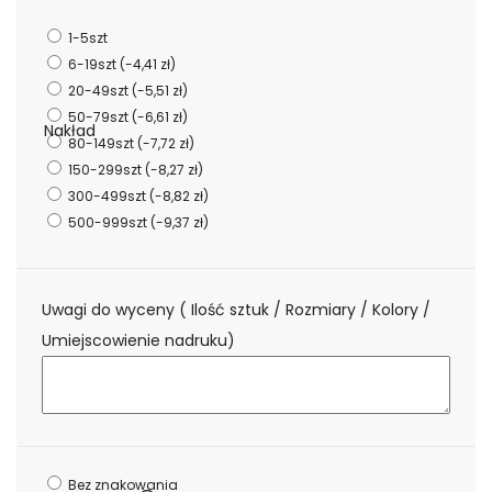
1-5szt
6-19szt
(-4,41 zł)
20-49szt
(-5,51 zł)
50-79szt
(-6,61 zł)
Nakład
80-149szt
(-7,72 zł)
150-299szt
(-8,27 zł)
300-499szt
(-8,82 zł)
500-999szt
(-9,37 zł)
Uwagi do wyceny ( Ilość sztuk / Rozmiary / Kolory /
Umiejscowienie nadruku)
Bez znakowania