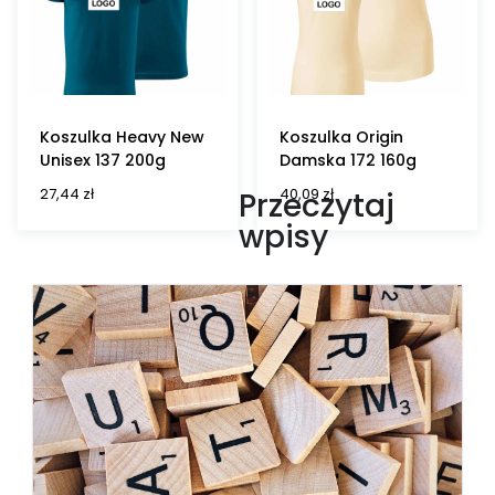
Koszulka Heavy New
Koszulka Origin
Unisex 137 200g
Damska 172 160g
27,44
zł
40,09
zł
Przeczytaj
wpisy