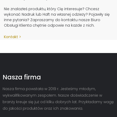
Nie znalazłeś produktu, który Cię interesuje? Chcesz
wykonać Nadruk lub Haft na własnej odzieży? Pojawiły się
inne pytania? Zapraszamy do kontaktu nasze Biuro
Obsługi Klienta chętnie odpowie na każde z nich.
Kontakt
Nasza firma
Nasza firma powstała w 2019 r. Jesteśmy młodym,
wykwalifikowanym zespołem. Nasze doświadczenie w
branży kreuje się już od kilku dobrych lat. Przykładamy wagę
do jakości produktów oraz ich znakowania.