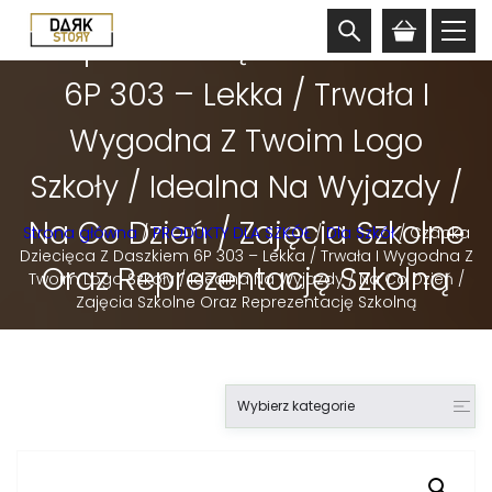
Czapka Dziecięca Z Daszkiem
6P 303 – Lekka / Trwała I
Wygodna Z Twoim Logo
Szkoły / Idealna Na Wyjazdy /
Na Co Dzień / Zajęcia Szkolne
Strona główna
/
PRODUKTY DLA SZKÓŁ
/
Dla Szkół
/ Czapka
Dziecięca Z Daszkiem 6P 303 – Lekka / Trwała I Wygodna Z
Oraz Reprezentację Szkolną
Twoim Logo Szkoły / Idealna Na Wyjazdy / Na Co Dzień /
Zajęcia Szkolne Oraz Reprezentację Szkolną
Wybierz kategorie