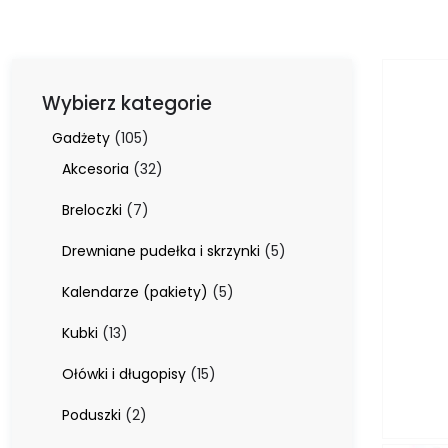
Wybierz kategorie
105
Gadżety
105
produktów
32
Akcesoria
32
produkty
7
Breloczki
7
produktów
5
Drewniane pudełka i skrzynki
5
produktów
5
Kalendarze (pakiety)
5
produktów
13
Kubki
13
produktów
15
Ołówki i długopisy
15
produktów
2
Poduszki
2
produkty