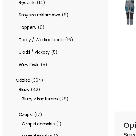
14
Ręczniki
14
produktów
8
Smycze reklamowe
8
produktów
6
Toppery
6
produktów
16
Torby / Workoplecaki
16
produktów
5
Ulotki / Plakaty
5
produktów
5
Wizytówki
5
produktów
364
Odzież
364
produkty
42
Bluzy
42
produkty
28
Bluzy z kapturem
28
produktów
17
Czapki
17
produktów
Opi
1
Czapki damskie
1
produkt
Spec