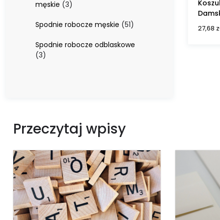
Koszu
3
męskie
3
Damsk
produkty
51
Spodnie robocze męskie
51
27,68
z
produktów
Spodnie robocze odblaskowe
3
3
produkty
Przeczytaj wpisy