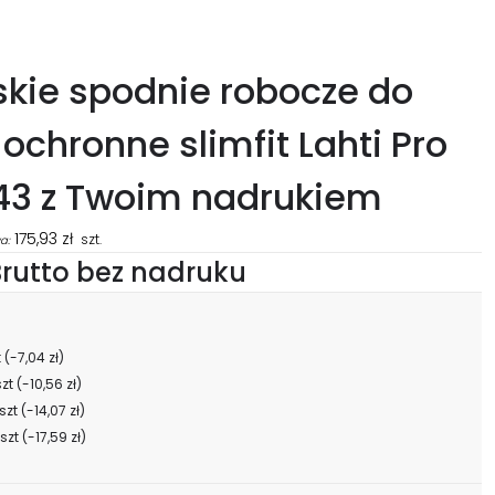
kie spodnie robocze do
ochronne slimfit Lahti Pro
43 z Twoim nadrukiem
175,93
zł
szt.
a:
rutto bez nadruku
t
(-7,04 zł)
szt
(-10,56 zł)
szt
(-14,07 zł)
szt
(-17,59 zł)