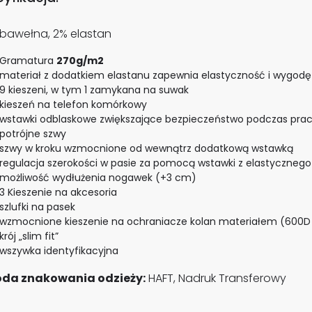
bawełna, 2% elastan
Gramatura
270g/m2
materiał z dodatkiem elastanu zapewnia elastyczność i wygod
9 kieszeni, w tym 1 zamykana na suwak
kieszeń na telefon komórkowy
wstawki odblaskowe zwiększające bezpieczeństwo podczas pra
potrójne szwy
szwy w kroku wzmocnione od wewnątrz dodatkową wstawką
regulacja szerokości w pasie za pomocą wstawki z elastyczneg
możliwość wydłużenia nogawek (+3 cm)
3 Kieszenie na akcesoria
szlufki na pasek
wzmocnione kieszenie na ochraniacze kolan materiałem (600D 
krój „slim fit”
wszywka identyfikacyjna
da znakowania odzieży:
HAFT, Nadruk Transferowy