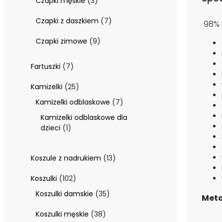
3
Czapki męskie
3
produkty
7
Czapki z daszkiem
7
98% 
produktów
9
Czapki zimowe
9
produktów
7
Fartuszki
7
produktów
25
Kamizelki
25
produktów
7
Kamizelki odblaskowe
7
produktów
Kamizelki odblaskowe dla
1
dzieci
1
produkt
13
Koszule z nadrukiem
13
produktów
102
Koszulki
102
produkty
35
Koszulki damskie
35
Meto
produktów
38
Koszulki męskie
38