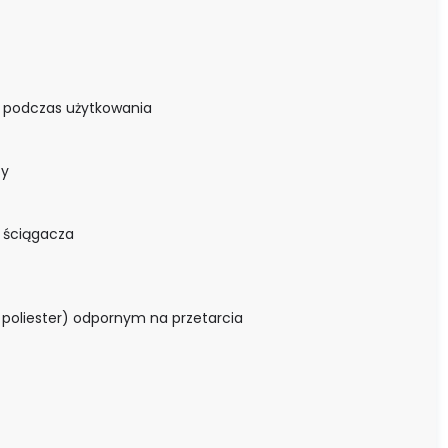
ę podczas użytkowania
cy
o ściągacza
poliester) odpornym na przetarcia