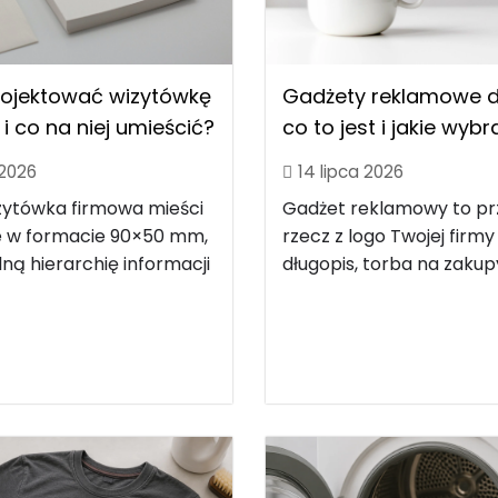
rojektować wizytówkę
Gadżety reklamowe dl
i co na niej umieścić?
co to jest i jakie wyb
 2026
14 lipca 2026
zytówka firmowa mieści
Gadżet reklamowy to p
le w formacie 90×50 mm,
rzecz z logo Twojej firmy
ną hierarchię informacji
długopis, torba na zakupy