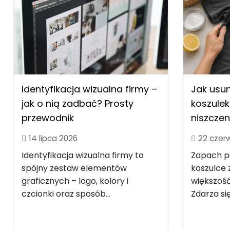
Identyfikacja wizualna firmy –
Jak usu
jak o nią zadbać? Prosty
koszulek
przewodnik
niszczen
14 lipca 2026
22 czer
Identyfikacja wizualna firmy to
Zapach po
spójny zestaw elementów
koszulce z
graficznych – logo, kolory i
większość
czcionki oraz sposób...
Zdarza się.