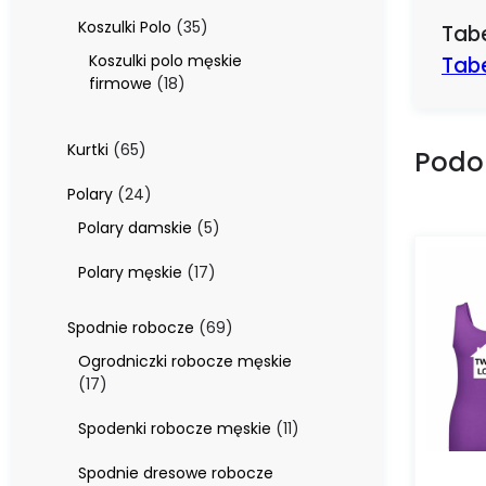
produktów
35
Koszulki Polo
35
Tab
produktów
Koszulki polo męskie
Tab
18
firmowe
18
produktów
65
Kurtki
65
Podo
produktów
24
Polary
24
produkty
5
Polary damskie
5
produktów
17
Polary męskie
17
produktów
69
Spodnie robocze
69
produktów
Ogrodniczki robocze męskie
17
17
produktów
11
Spodenki robocze męskie
11
produktów
Spodnie dresowe robocze