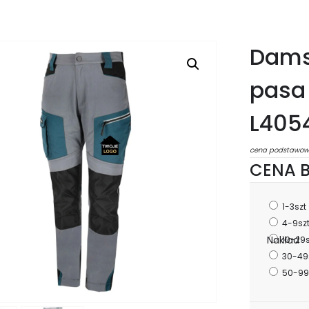
Dams
pasa 
L405
cena podstawow
CENA B
1-3szt
4-9sz
Nakład
10-29
30-49
50-99