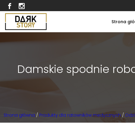
Strona gł
Damskie spodnie roboc
Strona główna
/
Produkty dla ratowników medycznych
/
Odzi