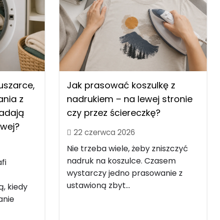
uszarce,
Jak prasować koszulkę z
nia z
nadrukiem – na lewej stronie
nadają
czy przez ściereczkę?
owej?
22 czerwca 2026
Nie trzeba wiele, żeby zniszczyć
nadruk na koszulce. Czasem
fi
wystarczy jedno prasowanie z
ustawioną zbyt...
ą, kiedy
anie