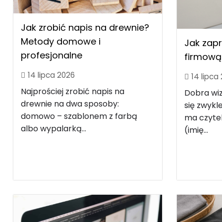
Jak zrobić napis na drewnie?
Metody domowe i
Jak zap
profesjonalne
firmową 
14 lipca 2026
14 lipca
Najprościej zrobić napis na
Dobra wi
drewnie na dwa sposoby:
się zwyk
domowo – szablonem z farbą
ma czytel
albo wypalarką...
(imię...