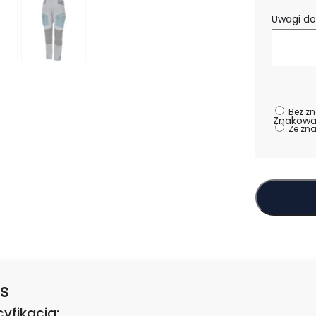
Uwagi do
Bez z
Znakowa
Ze zn
s
yfikacja: