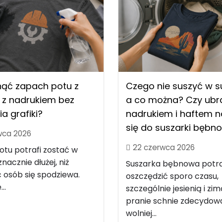
nąć zapach potu z
Czego nie suszyć w s
 z nadrukiem bez
a co można? Czy ubra
ia grafiki?
nadrukiem i haftem 
się do suszarki bębn
wca 2026
22 czerwca 2026
tu potrafi zostać w
nacznie dłużej, niż
Suszarka bębnowa potra
 osób się spodziewa.
oszczędzić sporo czasu,
..
szczególnie jesienią i zim
pranie schnie zdecydow
wolniej...