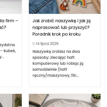
Jak zrobić naszywkę i jak ją
a firm –
naprasować lub przyszyć?
rać?
Poradnik krok po kroku
14 lipca 2026
rzydatna
 – kubek,
Naszywkę zrobisz na dwa
...
sposoby: zlecając haft
komputerowy lub robiąc ją
samodzielnie (haft
ręczny/maszynowy, filc...