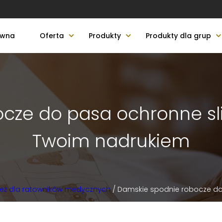
ówna
Oferta
Produkty
Produkty dla grup
ze do pasa ochronne slim
Twoim nadrukiem
eż dla ratowników medycznych
/ Damskie spodnie robocze do 