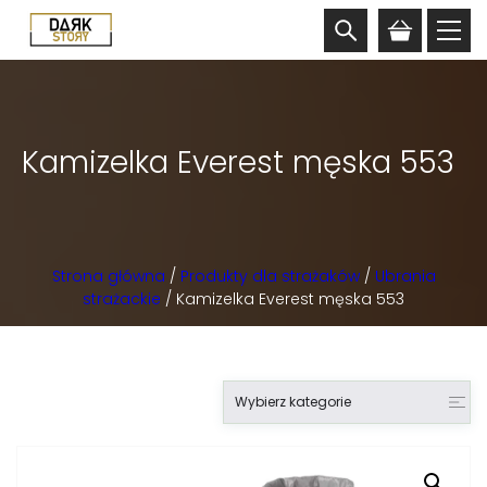
Kamizelka Everest męska 553
Strona główna
/
Produkty dla strażaków
/
Ubrania
strażackie
/ Kamizelka Everest męska 553
Wybierz kategorie