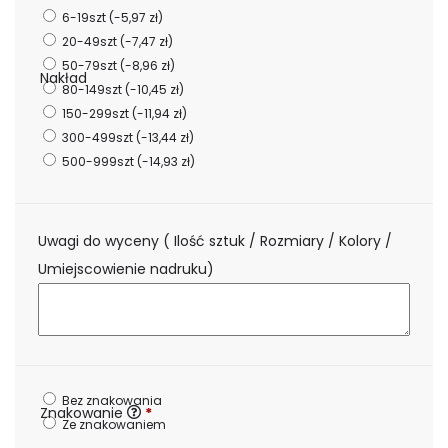
6-19szt
(-5,97 zł)
20-49szt
(-7,47 zł)
50-79szt
(-8,96 zł)
Nakład
80-149szt
(-10,45 zł)
150-299szt
(-11,94 zł)
300-499szt
(-13,44 zł)
500-999szt
(-14,93 zł)
Uwagi do wyceny ( Ilość sztuk / Rozmiary / Kolory /
Umiejscowienie nadruku)
Bez znakowania
Znakowanie
*
Ze znakowaniem