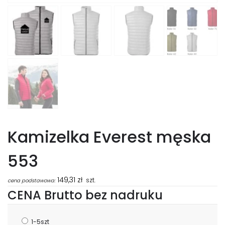
Kamizelka Everest męska
553
149,31
zł
szt.
cena podstawowa:
CENA Brutto bez nadruku
1-5szt