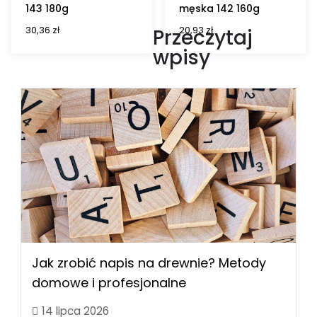
143 180g
męska 142 160g
30,36
zł
20,93
zł
Przeczytaj
wpisy
Jak zrobić napis na drewnie? Metody
domowe i profesjonalne
14 lipca 2026