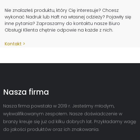
Nie znalazłeś produktu, który Cię interesuje? Chcesz
wykonać Nadruk lub Haft na własnej odzieży? Pojawiły się
inne pytania? Zapraszamy do kontaktu nasze Biuro
Obsługi Klienta chętnie odpowie na każde z nich.
Kontakt
Nasza firma
Nasza firma powstała w 2019 r. Jesteśmy młodym,
wykwalifikowanym zespołem. Nasze doświadczenie w
branży kreuje się już od kilku dobrych lat. Przykładamy wagę
do jakości produktów oraz ich znakowania.