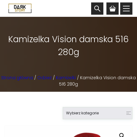
Kamizelka Vision damska 516
280g
Strona główna
/
Odzież
/
Kamizelki
/ Kamizelka Vision damska
516 280g
Wybierz kategorie