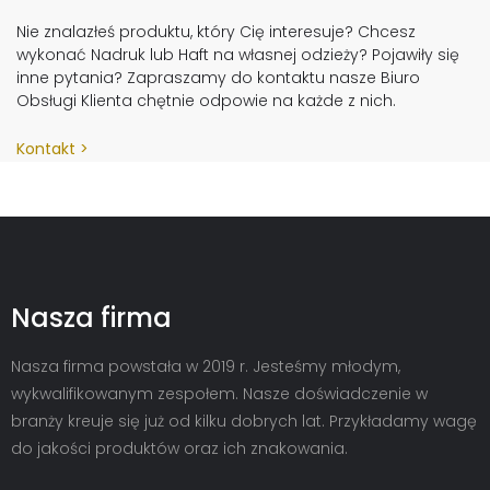
Nie znalazłeś produktu, który Cię interesuje? Chcesz
wykonać Nadruk lub Haft na własnej odzieży? Pojawiły się
inne pytania? Zapraszamy do kontaktu nasze Biuro
Obsługi Klienta chętnie odpowie na każde z nich.
Kontakt
Nasza firma
Nasza firma powstała w 2019 r. Jesteśmy młodym,
wykwalifikowanym zespołem. Nasze doświadczenie w
branży kreuje się już od kilku dobrych lat. Przykładamy wagę
do jakości produktów oraz ich znakowania.