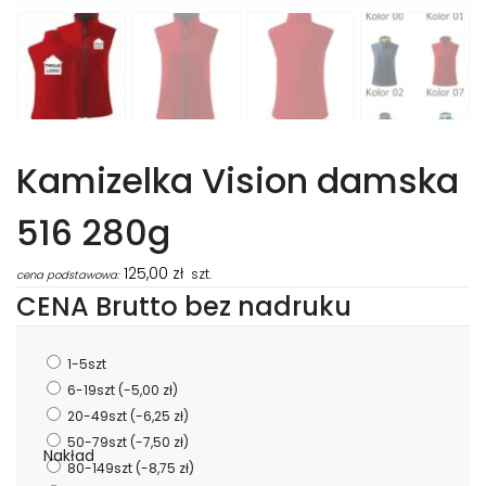
Kamizelka Vision damska
516 280g
125,00
zł
szt.
cena podstawowa:
CENA Brutto bez nadruku
1-5szt
6-19szt
(-5,00 zł)
20-49szt
(-6,25 zł)
50-79szt
(-7,50 zł)
Nakład
80-149szt
(-8,75 zł)