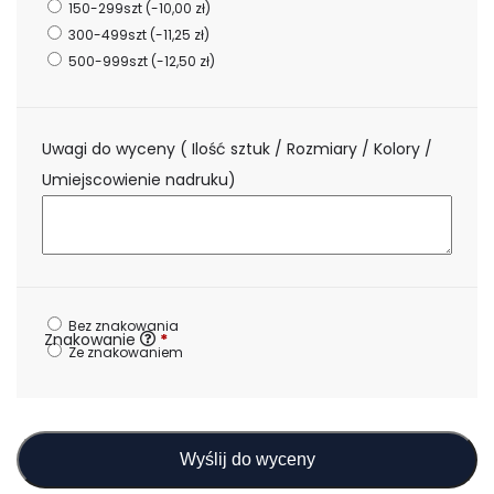
150-299szt
(-10,00 zł)
300-499szt
(-11,25 zł)
500-999szt
(-12,50 zł)
Uwagi do wyceny ( Ilość sztuk / Rozmiary / Kolory /
Umiejscowienie nadruku)
Bez znakowania
Znakowanie
*
Ze znakowaniem
Wyślij do wyceny