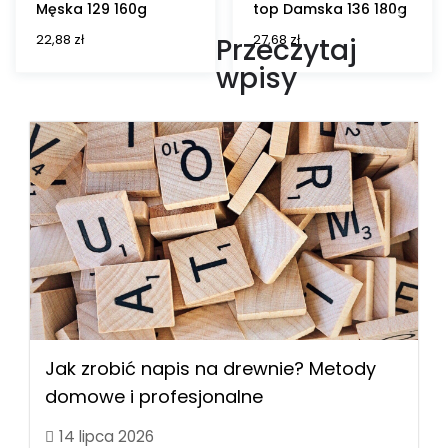
Męska 129 160g
top Damska 136 180g
22,88
zł
27,68
zł
Przeczytaj
wpisy
Jak zrobić napis na drewnie? Metody
domowe i profesjonalne
14 lipca 2026