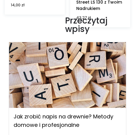
Street LS 130 z Twoim
14,00
zł
Nadrukiem
43,27
zł
Przeczytaj
wpisy
Jak zrobić napis na drewnie? Metody
domowe i profesjonalne