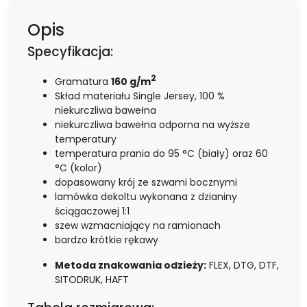
Opis
Specyfikacja:
2
Gramatura
160 g/m
Skład materiału Single Jersey, 100 %
niekurczliwa bawełna
niekurczliwa bawełna odporna na wyższe
temperatury
temperatura prania do 95 °C (biały) oraz 60
°C (kolor)
dopasowany krój ze szwami bocznymi
lamówka dekoltu wykonana z dzianiny
ściągaczowej 1:1
szew wzmacniający na ramionach
bardzo krótkie rękawy
Metoda znakowania odzieży:
FLEX, DTG, DTF,
SITODRUK, HAFT