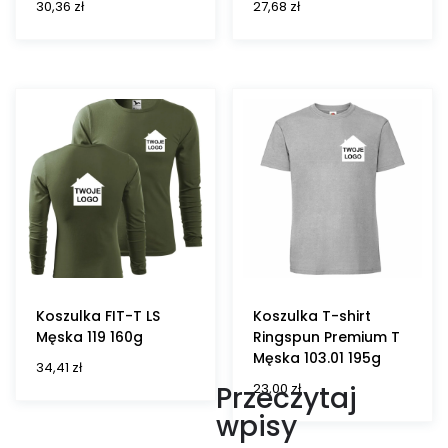
30,36
zł
27,68
zł
Koszulka FIT-T LS
Koszulka T-shirt
Męska 119 160g
Ringspun Premium T
Męska 103.01 195g
34,41
zł
23,00
zł
Przeczytaj
wpisy