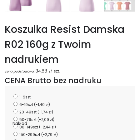
Koszulka Resist Damska
R02 160g z Twoim
nadrukiem
34,88
zł
szt.
cena podstawowa:
CENA Brutto bez nadruku
1-5szt
6-19szt
(-1,40 zł)
20-49szt
(-1,74 zł)
50-79szt
(-2,09 zł)
Nakład
80-149szt
(-2,44 zł)
150-299szt
(-2,79 zł)