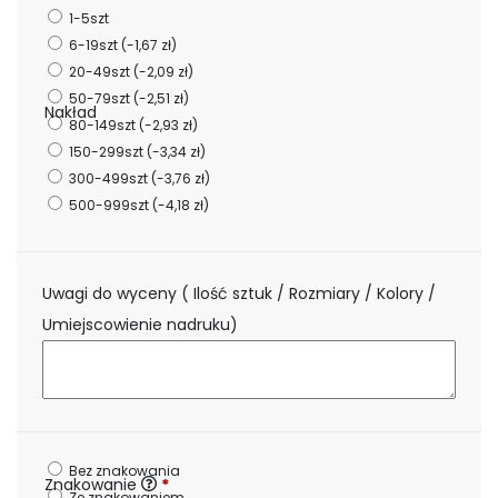
1-5szt
6-19szt
(-1,67 zł)
20-49szt
(-2,09 zł)
50-79szt
(-2,51 zł)
Nakład
80-149szt
(-2,93 zł)
150-299szt
(-3,34 zł)
300-499szt
(-3,76 zł)
500-999szt
(-4,18 zł)
Uwagi do wyceny ( Ilość sztuk / Rozmiary / Kolory /
Umiejscowienie nadruku)
Bez znakowania
Znakowanie
*
Ze znakowaniem