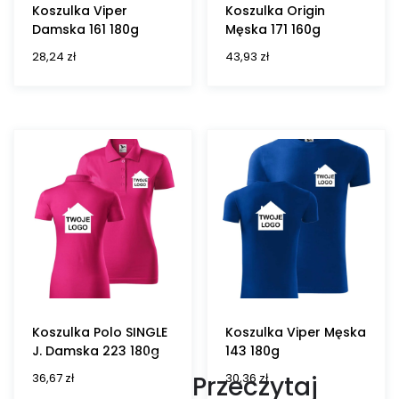
Koszulka Viper
Koszulka Origin
Damska 161 180g
Męska 171 160g
28,24
zł
43,93
zł
Koszulka Polo SINGLE
Koszulka Viper Męska
J. Damska 223 180g
143 180g
36,67
zł
30,36
zł
Przeczytaj