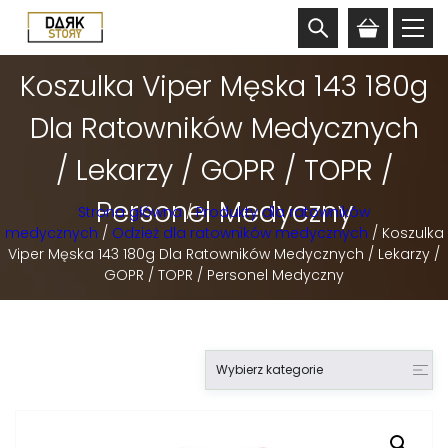
Koszulka Viper Męska 143 180g
Dla Ratowników Medycznych
/ Lekarzy / GOPR / TOPR /
Personel Medyczny
Strona główna
/
Produkty dla ratowników
medycznych
/
Odzież dla ratowników medycznych
/ Koszulka
Viper Męska 143 180g Dla Ratowników Medycznych / Lekarzy /
GOPR / TOPR / Personel Medyczny
Wybierz kategorie