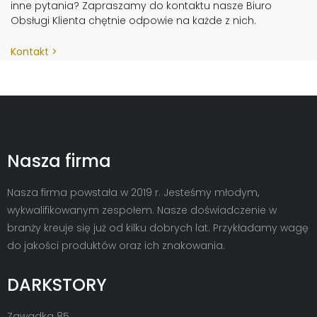
inne pytania? Zapraszamy do kontaktu nasze Biuro
Obsługi Klienta chętnie odpowie na każde z nich.
Kontakt
Nasza firma
Nasza firma powstała w 2019 r. Jesteśmy młodym,
wykwalifikowanym zespołem. Nasze doświadczenie w
branży kreuje się już od kilku dobrych lat. Przykładamy wagę
do jakości produktów oraz ich znakowania.
DARKSTORY
Zawadka 85,