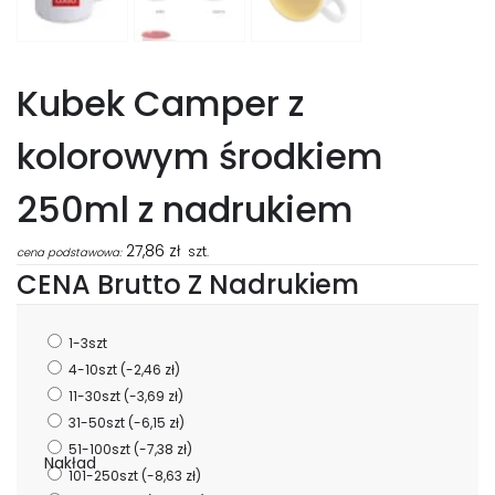
Kubek Camper z
kolorowym środkiem
250ml z nadrukiem
27,86
zł
szt.
cena podstawowa:
CENA Brutto Z Nadrukiem
1-3szt
4-10szt
(-2,46 zł)
11-30szt
(-3,69 zł)
31-50szt
(-6,15 zł)
51-100szt
(-7,38 zł)
Nakład
101-250szt
(-8,63 zł)