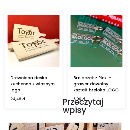
Drewniana deska
Breloczek z Plexi +
kuchenna z własnym
grawer dowolny
logo
kształt breloka LOGO
24,48
zł
6,00
zł
Przeczytaj
wpisy