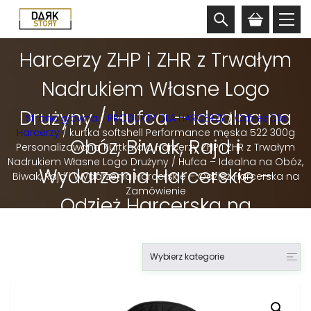
męska 522 300g
Personalizowana Kurtka dla
Harcerzy ZHP i ZHR z Trwałym
Nadrukiem Własne Logo
Drużyny / Hufca – Idealna na
Strona główna
/
PRODUKTY DLA HARCERZY
/
Odzież Dla
Harcerzy
/ kurtka softshell Performance męska 522 300g
Obóz, Biwak, Rajd i
Personalizowana Kurtka dla Harcerzy ZHP i ZHR z Trwałym
Nadrukiem Własne Logo Drużyny / Hufca – Idealna na Obóz,
Wydarzenia Harcerskie –
Biwak, Rajd i Wydarzenia Harcerskie – Odzież Harcerska na
Zamówienie
Odzież Harcerska na
Zamówienie
Wybierz kategorie