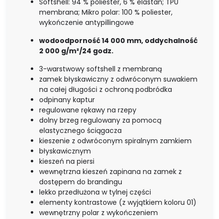
Softshell: 94 % poliester, 6 % elastan; TPU
membrana; Mikro polar: 100 % poliester,
wykończenie antypillingowe
wodoodporność 14 000 mm, oddychalność
2 000 g/m²/24 godz.
3-warstwowy softshell z membraną
zamek błyskawiczny z odwróconym suwakiem
na całej długości z ochroną podbródka
odpinany kaptur
regulowane rękawy na rzepy
dolny brzeg regulowany za pomocą
elastycznego ściągacza
kieszenie z odwróconym spiralnym zamkiem
błyskawicznym
kieszeń na piersi
wewnętrzna kieszeń zapinana na zamek z
dostępem do brandingu
lekko przedłużona w tylnej części
elementy kontrastowe (z wyjątkiem koloru 01)
wewnętrzny polar z wykończeniem