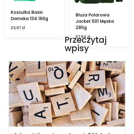
Koszulka Basic
Bluza Polarowa
Damska 134 160g
Jacket 501 Męska
280g
23,97
zł
67,84
zł
Przeczytaj
wpisy