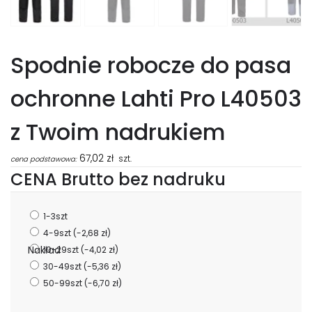
Spodnie robocze do pasa
ochronne Lahti Pro L40503
z Twoim nadrukiem
67,02
zł
szt.
cena podstawowa:
CENA Brutto bez nadruku
1-3szt
4-9szt
(-2,68 zł)
Nakład
10-29szt
(-4,02 zł)
30-49szt
(-5,36 zł)
50-99szt
(-6,70 zł)