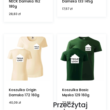
NECK Damska 162
Damska 133 145g
180g
17,57
zł
28,83
zł
Koszulka Origin
Koszulka Basic
Damska 172 160g
Męska 129 160g
40,09
zł
22,88
zł
Przeczytaj