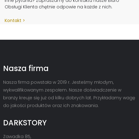
inne pytania? Zapraszamy do kontaktu nasze Biuro
Obsługi Klienta chętnie odpowie na każde z nich.
Kontakt
Nasza firma
Nasza firma powstała w 2019 r. Jesteśmy młodym,
wykwalifikowanym zespołem. Nasze doświadczenie w
branży kreuje się już od kilku dobrych lat. Przykładamy wagę
do jakości produktów oraz ich znakowania.
DARKSTORY
Zawadka 85,