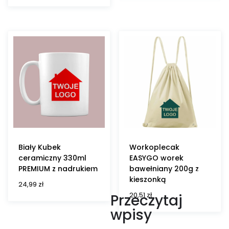
Biały Kubek
Workoplecak
ceramiczny 330ml
EASYGO worek
PREMIUM z nadrukiem
bawełniany 200g z
kieszonką
24,99
zł
20,51
zł
Przeczytaj
wpisy