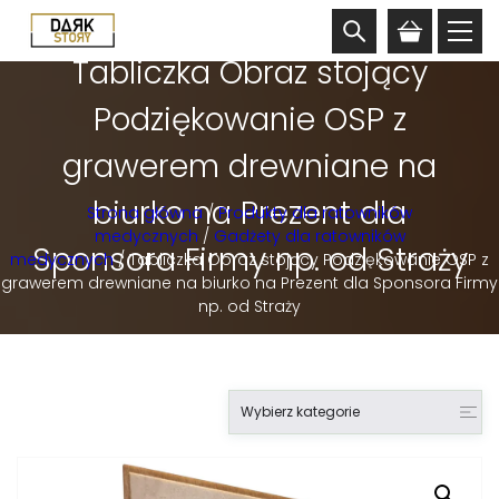
Tabliczka Obraz stojący
Podziękowanie OSP z
grawerem drewniane na
biurko na Prezent dla
Strona główna
/
Produkty dla ratowników
medycznych
/
Gadżety dla ratowników
Sponsora Firmy np. od Straży
medycznych
/ Tabliczka Obraz stojący Podziękowanie OSP z
grawerem drewniane na biurko na Prezent dla Sponsora Firmy
np. od Straży
Wybierz kategorie