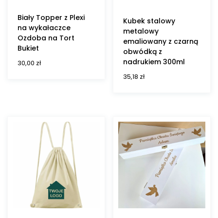
Biały Topper z Plexi
Kubek stalowy
na wykałaczce
metalowy
Ozdoba na Tort
emaliowany z czarną
Bukiet
obwódką z
nadrukiem 300ml
30,00
zł
35,18
zł