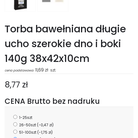
Torba bawełniana długie
ucho szerokie dno i boki
140g 38x42x10cm
11,69
zł
szt.
cena podstawowa:
8,77 zł
CENA Brutto bez nadruku
1-25szt
26-50szt
(-0,47 zł)
51-100szt
(-1,75 zł)