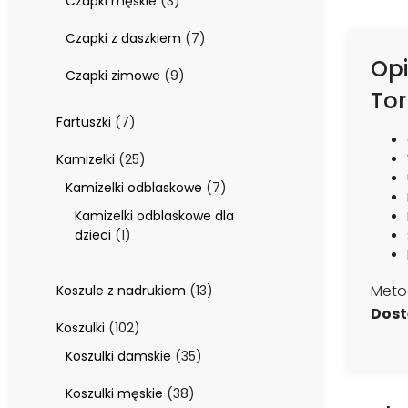
3
Czapki męskie
3
produkty
7
Czapki z daszkiem
7
produktów
Opi
9
Czapki zimowe
9
produktów
Tor
7
Fartuszki
7
produktów
25
Kamizelki
25
produktów
7
Kamizelki odblaskowe
7
produktów
Kamizelki odblaskowe dla
1
dzieci
1
produkt
13
Metod
Koszule z nadrukiem
13
produktów
Dost
102
Koszulki
102
produkty
35
Koszulki damskie
35
produktów
38
Koszulki męskie
38