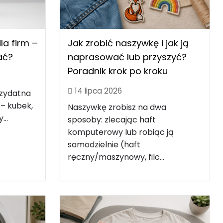
Jak zrobić naszywkę i jak ją
a firm –
naprasować lub przyszyć?
rać?
Poradnik krok po kroku
14 lipca 2026
rzydatna
 – kubek,
Naszywkę zrobisz na dwa
...
sposoby: zlecając haft
komputerowy lub robiąc ją
samodzielnie (haft
ręczny/maszynowy, filc...