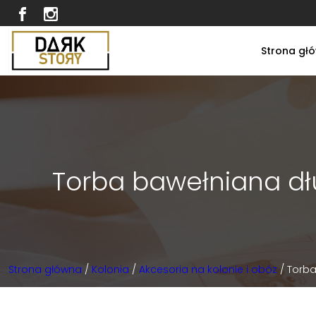
Strona gł
Torba bawełniana dłu
Strona główna
/
Kolonia
/
Akcesoria na kolonie i obóz
/ Torba