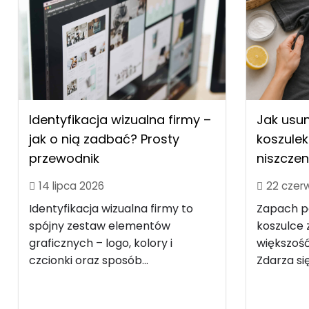
Identyfikacja wizualna firmy –
Jak usu
jak o nią zadbać? Prosty
koszulek
przewodnik
niszczen
14 lipca 2026
22 czer
Identyfikacja wizualna firmy to
Zapach po
spójny zestaw elementów
koszulce z
graficznych – logo, kolory i
większość
czcionki oraz sposób...
Zdarza się.