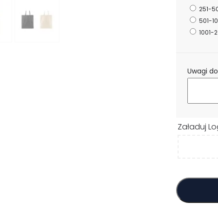
251-5
501-1
1001-2
Uwagi do
Załaduj Lo