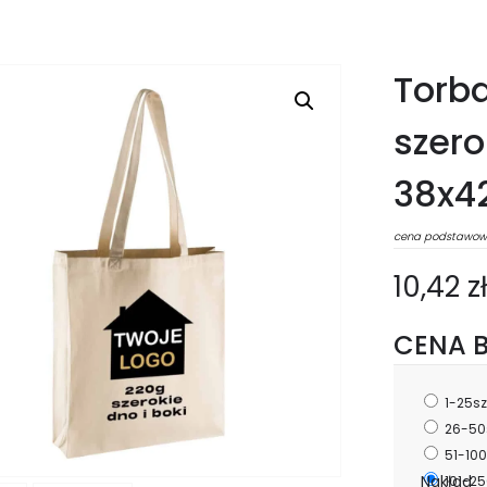
Torba
szero
38x4
cena podstawow
10,42 z
CENA B
1-25sz
26-50
51-100
Nakład
101-25