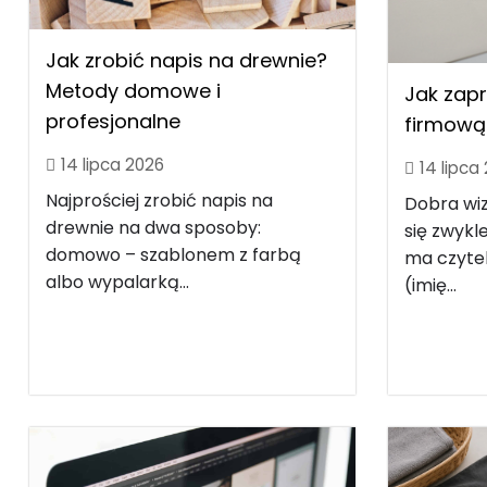
Jak zrobić napis na drewnie?
Metody domowe i
Jak zap
profesjonalne
firmową 
14 lipca 2026
14 lipca
Najprościej zrobić napis na
Dobra wi
drewnie na dwa sposoby:
się zwyk
domowo – szablonem z farbą
ma czytel
albo wypalarką...
(imię...