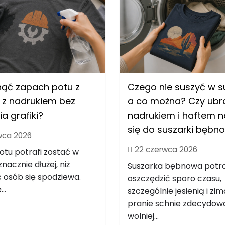
nąć zapach potu z
Czego nie suszyć w s
 z nadrukiem bez
a co można? Czy ubra
ia grafiki?
nadrukiem i haftem 
się do suszarki bębn
wca 2026
22 czerwca 2026
tu potrafi zostać w
nacznie dłużej, niż
Suszarka bębnowa potra
 osób się spodziewa.
oszczędzić sporo czasu,
..
szczególnie jesienią i zim
pranie schnie zdecydow
wolniej...