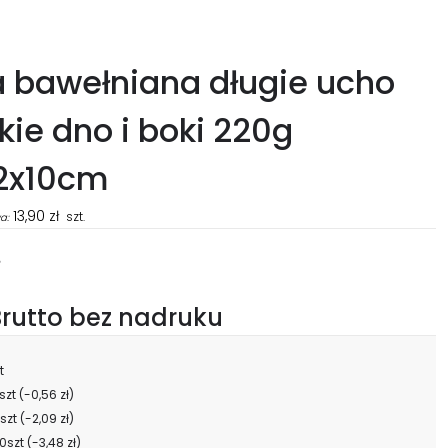
 bawełniana długie ucho
kie dno i boki 220g
2x10cm
13,90
zł
szt.
a:
ł
rutto bez nadruku
t
szt
(-0,56 zł)
szt
(-2,09 zł)
0szt
(-3,48 zł)