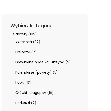
Wybierz kategorie
105
Gadżety
105
produktów
32
Akcesoria
32
produkty
7
Breloczki
7
produktów
5
Drewniane pudełka i skrzynki
5
produktów
5
Kalendarze (pakiety)
5
produktów
13
Kubki
13
produktów
15
Ołówki i długopisy
15
produktów
2
Poduszki
2
produkty