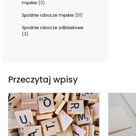
3
męskie
3
produkty
51
Spodnie robocze męskie
51
produktów
Spodnie robocze odblaskowe
3
3
produkty
Przeczytaj wpisy