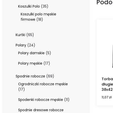
Podo
produktów
35
Koszulki Polo
35
produktów
Koszulki polo męskie
18
firmowe
18
produktów
65
Kurtki
65
produktów
24
Polary
24
produkty
5
Polary damskie
5
produktów
17
Polary męskie
17
produktów
69
Spodnie robocze
69
Torba
produktów
Ogrodniczki robocze męskie
długi
17
17
38x42
produktów
11,07
zł
11
Spodenki robocze męskie
11
produktów
Spodnie dresowe robocze