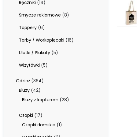
14
Ręczniki
14
produktów
8
Smycze reklamowe
8
produktów
6
Toppery
6
produktów
16
Torby / Workoplecaki
16
produktów
5
Ulotki / Plakaty
5
produktów
5
Wizytówki
5
produktów
364
Odzież
364
produkty
42
Bluzy
42
produkty
28
Bluzy z kapturem
28
produktów
17
Czapki
17
produktów
1
Czapki damskie
1
produkt