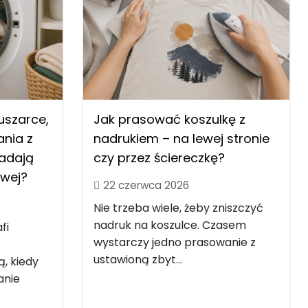
uszarce,
Jak prasować koszulkę z
nia z
nadrukiem – na lewej stronie
nadają
czy przez ściereczkę?
owej?
22 czerwca 2026
Nie trzeba wiele, żeby zniszczyć
nadruk na koszulce. Czasem
fi
wystarczy jedno prasowanie z
ustawioną zbyt...
ą, kiedy
anie