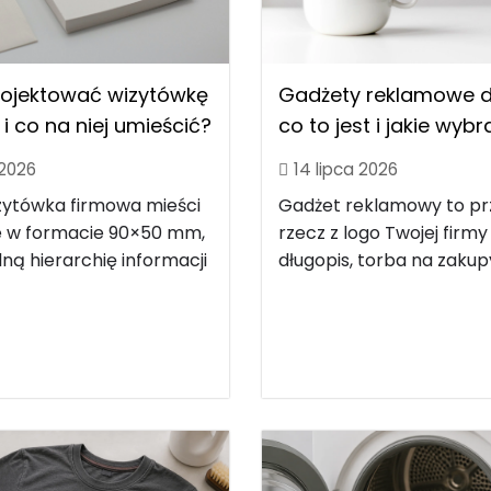
rojektować wizytówkę
Gadżety reklamowe dl
i co na niej umieścić?
co to jest i jakie wyb
 2026
14 lipca 2026
zytówka firmowa mieści
Gadżet reklamowy to p
le w formacie 90×50 mm,
rzecz z logo Twojej firmy
ną hierarchię informacji
długopis, torba na zakupy