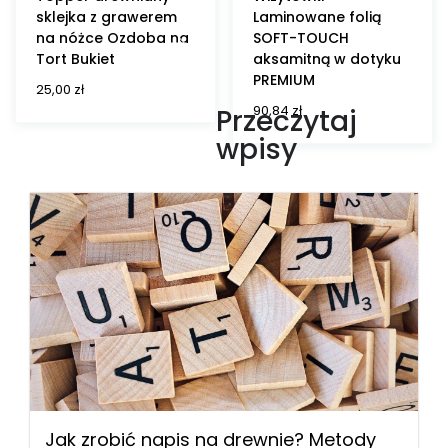
sklejka z grawerem
Laminowane folią
na nóżce Ozdoba na
SOFT-TOUCH
Tort Bukiet
aksamitną w dotyku
PREMIUM
25,00
zł
90,84
zł
Przeczytaj
wpisy
Jak zrobić napis na drewnie? Metody