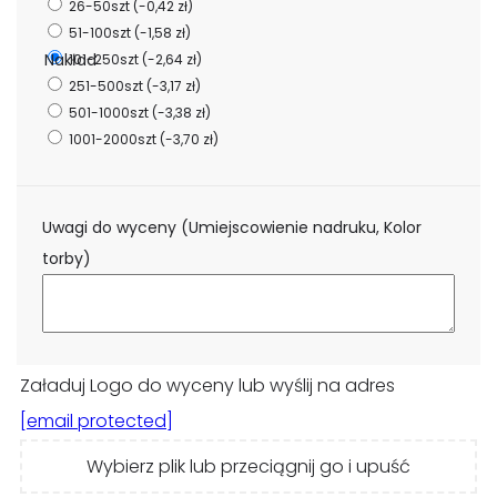
26-50szt
(-0,42 zł)
51-100szt
(-1,58 zł)
Nakład
101-250szt
(-2,64 zł)
251-500szt
(-3,17 zł)
501-1000szt
(-3,38 zł)
1001-2000szt
(-3,70 zł)
Uwagi do wyceny (Umiejscowienie nadruku, Kolor
torby)
Załaduj Logo do wyceny lub wyślij na adres
[email protected]
Wybierz plik lub przeciągnij go i upuść