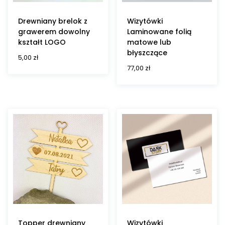
Drewniany brelok z
Wizytówki
grawerem dowolny
Laminowane folią
kształt LOGO
matowe lub
błyszczące
5,00
zł
77,00
zł
Topper drewniany
Wizytówki