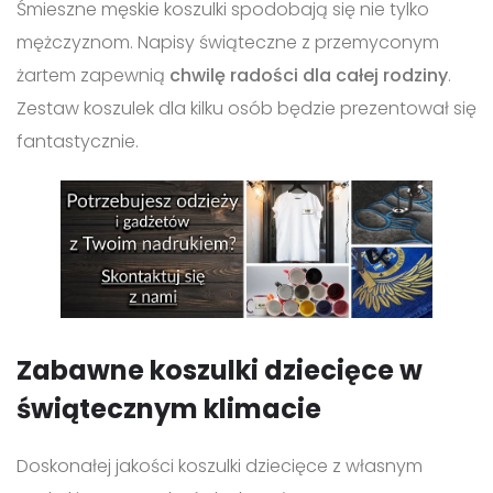
Śmieszne męskie koszulki spodobają się nie tylko
mężczyznom. Napisy świąteczne z przemyconym
żartem zapewnią
chwilę radości dla całej rodziny
.
Zestaw koszulek dla kilku osób będzie prezentował się
fantastycznie.
Zabawne koszulki dziecięce w
świątecznym klimacie
Doskonałej jakości koszulki dziecięce z własnym