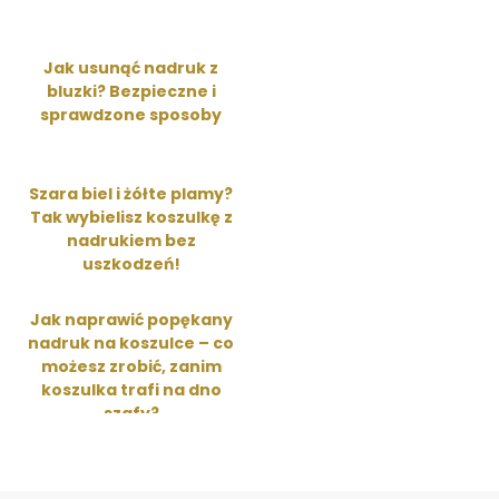
Jak usunąć nadruk z
bluzki? Bezpieczne i
sprawdzone sposoby
Szara biel i żółte plamy?
Tak wybielisz koszulkę z
nadrukiem bez
uszkodzeń!
Jak naprawić popękany
nadruk na koszulce – co
możesz zrobić, zanim
koszulka trafi na dno
szafy?