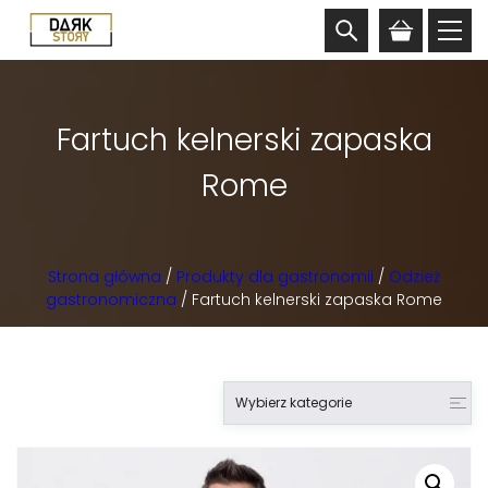
Fartuch kelnerski zapaska
Rome
Strona główna
/
Produkty dla gastronomii
/
Odzież
gastronomiczna
/ Fartuch kelnerski zapaska Rome
Wybierz kategorie