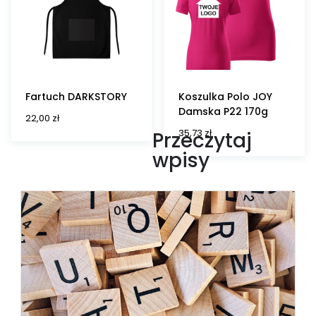
Fartuch DARKSTORY
Koszulka Polo JOY
Damska P22 170g
22,00
zł
35,73
zł
Przeczytaj
wpisy