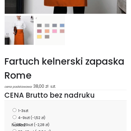
Fartuch kelnerski zapaska
Rome
38,00
zł
szt.
cena podstawowa:
CENA Brutto bez nadruku
1-3szt
4-9szt
(-1,52 zł)
Nakład
10-29szt
(-2,28 zł)