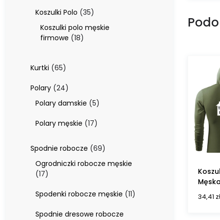
produktów
35
Koszulki Polo
35
Podo
produktów
Koszulki polo męskie
18
firmowe
18
produktów
65
Kurtki
65
produktów
24
Polary
24
produkty
5
Polary damskie
5
produktów
17
Polary męskie
17
produktów
69
Spodnie robocze
69
produktów
Ogrodniczki robocze męskie
Koszul
17
17
Męska
produktów
11
Spodenki robocze męskie
11
34,41
z
produktów
Spodnie dresowe robocze