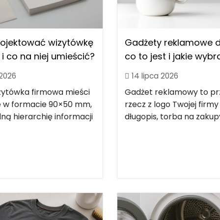
rojektować wizytówkę
Gadżety reklamowe dl
i co na niej umieścić?
co to jest i jakie wyb
 2026
14 lipca 2026
zytówka firmowa mieści
Gadżet reklamowy to p
le w formacie 90×50 mm,
rzecz z logo Twojej firmy
ną hierarchię informacji
długopis, torba na zakupy