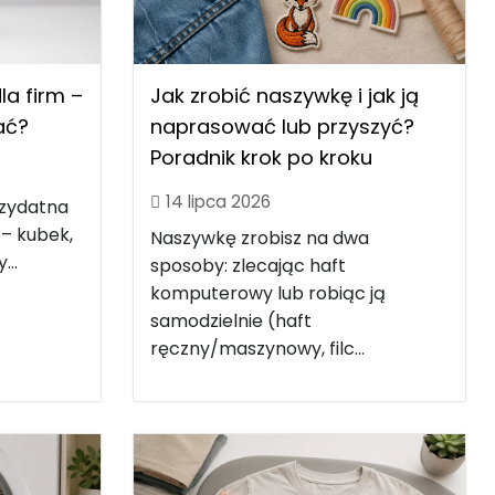
Jak zrobić naszywkę i jak ją
a firm –
naprasować lub przyszyć?
rać?
Poradnik krok po kroku
14 lipca 2026
rzydatna
 – kubek,
Naszywkę zrobisz na dwa
...
sposoby: zlecając haft
komputerowy lub robiąc ją
samodzielnie (haft
ręczny/maszynowy, filc...