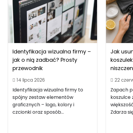
Identyfikacja wizualna firmy –
Jak usu
jak o nią zadbać? Prosty
koszulek
przewodnik
niszczen
14 lipca 2026
22 czer
Identyfikacja wizualna firmy to
Zapach po
spójny zestaw elementów
koszulce z
graficznych – logo, kolory i
większość
czcionki oraz sposób...
Zdarza się.