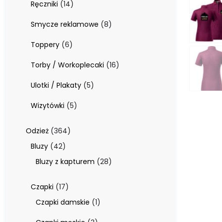
14
Ręczniki
14
produktów
8
Smycze reklamowe
8
produktów
6
Toppery
6
produktów
16
Torby / Workoplecaki
16
produktów
5
Ulotki / Plakaty
5
produktów
5
Wizytówki
5
produktów
364
Odzież
364
produkty
42
Bluzy
42
produkty
28
Bluzy z kapturem
28
produktów
17
Czapki
17
produktów
1
Czapki damskie
1
produkt