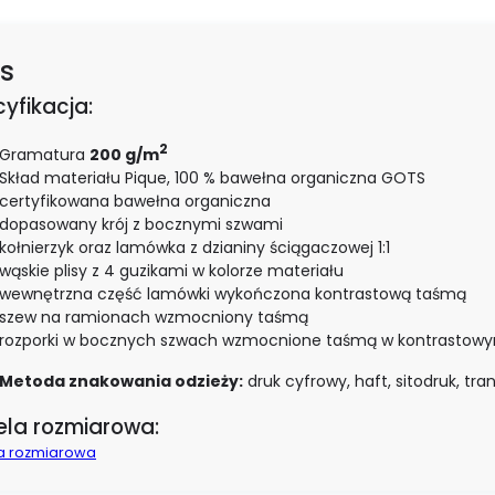
s
yfikacja:
2
Gramatura
200 g/m
Skład materiału Pique, 100 % bawełna organiczna GOTS
certyfikowana bawełna organiczna
dopasowany krój z bocznymi szwami
kołnierzyk oraz lamówka z dzianiny ściągaczowej 1:1
wąskie plisy z 4 guzikami w kolorze materiału
wewnętrzna część lamówki wykończona kontrastową taśmą
szew na ramionach wzmocniony taśmą
rozporki w bocznych szwach wzmocnione taśmą w kontrastowy
Metoda znakowania odzieży:
druk cyfrowy, haft, sitodruk, tra
ela rozmiarowa:
a rozmiarowa