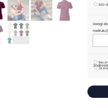
500-9
Uwagi do
nadruku
Bez z
Znakowa
Ze zn