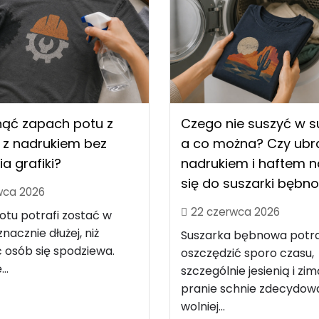
nąć zapach potu z
Czego nie suszyć w s
 z nadrukiem bez
a co można? Czy ubra
ia grafiki?
nadrukiem i haftem 
się do suszarki bębn
wca 2026
22 czerwca 2026
tu potrafi zostać w
nacznie dłużej, niż
Suszarka bębnowa potra
 osób się spodziewa.
oszczędzić sporo czasu,
..
szczególnie jesienią i zim
pranie schnie zdecydow
wolniej...