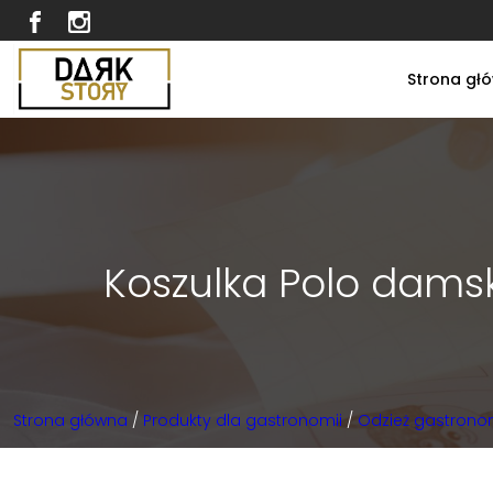
Strona gł
Koszulka Polo dams
Strona główna
/
Produkty dla gastronomii
/
Odzież gastrono