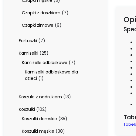
3
Czapki męskie
3
produkty
7
Czapki z daszkiem
7
Opi
produktów
9
Czapki zimowe
9
Spec
produktów
7
Fartuszki
7
produktów
25
Kamizelki
25
produktów
7
Kamizelki odblaskowe
7
produktów
Kamizelki odblaskowe dla
1
dzieci
1
produkt
13
Koszule z nadrukiem
13
produktów
102
Koszulki
102
produkty
Tab
35
Koszulki damskie
35
Tabel
produktów
38
Koszulki męskie
38