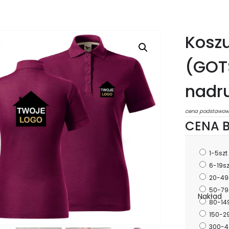
Kosz
(GOT
nadr
cena podstawow
CENA B
1-5szt
6-19s
20-49
50-79
Nakład
80-14
150-2
300-4