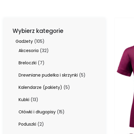
Wybierz kategorie
105
Gadżety
105
produktów
32
Akcesoria
32
produkty
7
Breloczki
7
produktów
5
Drewniane pudełka i skrzynki
5
produktów
5
Kalendarze (pakiety)
5
produktów
13
Kubki
13
produktów
15
Ołówki i długopisy
15
produktów
2
Poduszki
2
produkty