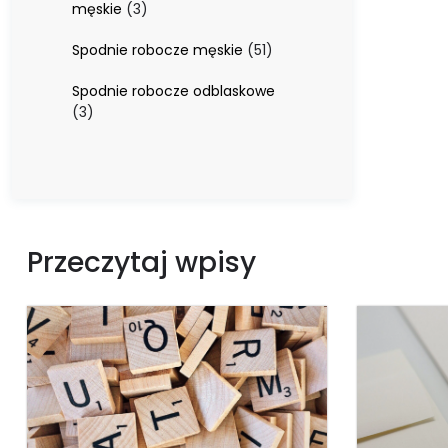
3
męskie
3
produkty
51
Spodnie robocze męskie
51
produktów
Spodnie robocze odblaskowe
3
3
produkty
Przeczytaj wpisy