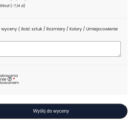
99szt
(-7,14 zł)
 wyceny ( Ilość sztuk / Rozmiary / Kolory / Umiejscowienie
)
nakowania
nie
*
akowaniem
Wyślij do wyceny