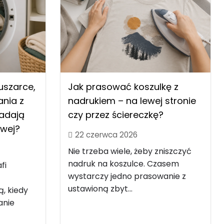
uszarce,
Jak prasować koszulkę z
nia z
nadrukiem – na lewej stronie
nadają
czy przez ściereczkę?
owej?
22 czerwca 2026
Nie trzeba wiele, żeby zniszczyć
nadruk na koszulce. Czasem
fi
wystarczy jedno prasowanie z
ustawioną zbyt...
ą, kiedy
anie