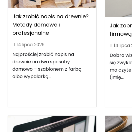
Jak zrobić napis na drewnie?
Metody domowe i
Jak zap
profesjonalne
firmową 
14 lipca 2026
14 lipca
Najprościej zrobić napis na
Dobra wi
drewnie na dwa sposoby:
się zwyk
domowo – szablonem z farbą
ma czytel
albo wypalarką...
(imię...