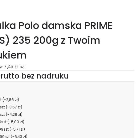
ulka Polo damska PRIME
S) 235 200g z Twoim
ukiem
71,43
zł
szt.
a:
rutto bez nadruku
zt
(-2,86 zł)
szt
(-3,57 zł)
szt
(-4,29 zł)
9szt
(-5,00 zł)
99szt
(-5,71 zł)
99szt
(-6,43 zł)