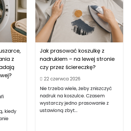
uszarce,
Jak prasować koszulkę z
nia z
nadrukiem – na lewej stronie
nadają
czy przez ściereczkę?
owej?
22 czerwca 2026
Nie trzeba wiele, żeby zniszczyć
nadruk na koszulce. Czasem
fi
wystarczy jedno prasowanie z
ustawioną zbyt...
ą, kiedy
anie