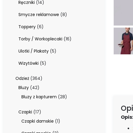
14
Ręczniki
14
produktów
8
Smycze reklamowe
8
produktów
6
Toppery
6
produktów
16
Torby / Workoplecaki
16
produktów
5
Ulotki / Plakaty
5
produktów
5
Wizytówki
5
produktów
364
Odzież
364
produkty
42
Bluzy
42
produkty
28
Bluzy z kapturem
28
produktów
Opi
17
Czapki
17
Opis
produktów
1
Czapki damskie
1
produkt