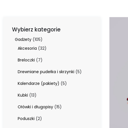
Wybierz kategorie
105
Gadżety
105
produktów
32
Akcesoria
32
produkty
7
Breloczki
7
produktów
5
Drewniane pudełka i skrzynki
5
produktów
5
Kalendarze (pakiety)
5
produktów
13
Kubki
13
produktów
15
Ołówki i długopisy
15
produktów
2
Poduszki
2
produkty