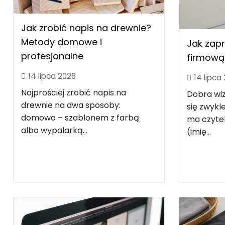
Jak zrobić napis na drewnie?
Metody domowe i
Jak zap
profesjonalne
firmową 
14 lipca 2026
14 lipca
Najprościej zrobić napis na
Dobra wi
drewnie na dwa sposoby:
się zwyk
domowo – szablonem z farbą
ma czytel
albo wypalarką...
(imię...