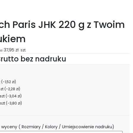
ch Paris JHK 220 g z Twoim
ukiem
37,95
zł
szt.
a:
rutto bez nadruku
t
(-1,52 zł)
szt
(-2,28 zł)
szt
(-3,04 zł)
szt
(-3,80 zł)
 wyceny ( Rozmiary / Kolory / Umiejscowienie nadruku)