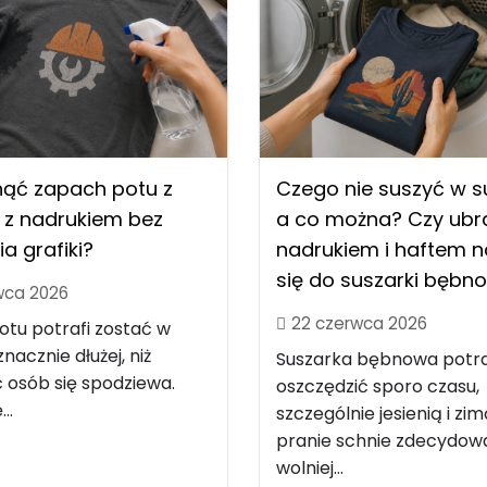
nąć zapach potu z
Czego nie suszyć w s
 z nadrukiem bez
a co można? Czy ubra
ia grafiki?
nadrukiem i haftem 
się do suszarki bębn
wca 2026
22 czerwca 2026
tu potrafi zostać w
nacznie dłużej, niż
Suszarka bębnowa potra
 osób się spodziewa.
oszczędzić sporo czasu,
..
szczególnie jesienią i zim
pranie schnie zdecydow
wolniej...