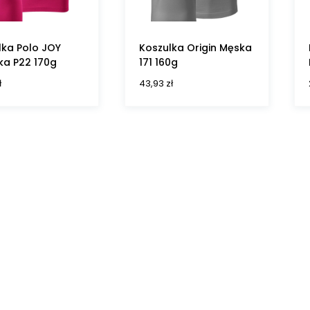
lka Polo JOY
Koszulka Origin Męska
a P22 170g
171 160g
ł
43,93
zł