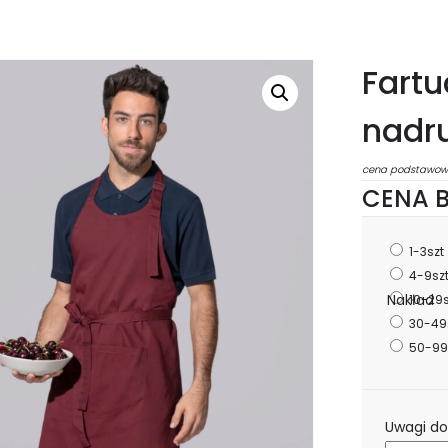
Fartu
nadr
cena podstawow
CENA B
1-3szt
4-9sz
Nakład
10-29
30-49
50-99
Uwagi do