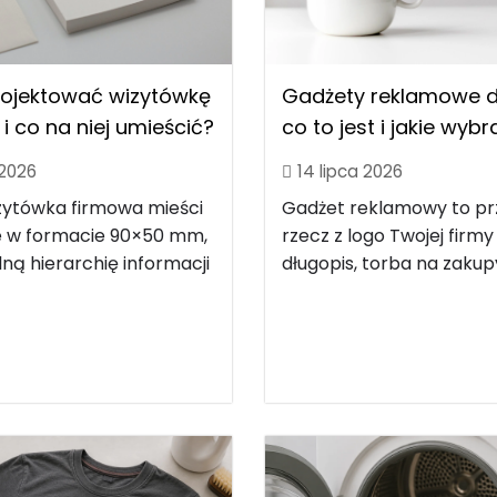
rojektować wizytówkę
Gadżety reklamowe dl
i co na niej umieścić?
co to jest i jakie wyb
 2026
14 lipca 2026
zytówka firmowa mieści
Gadżet reklamowy to p
le w formacie 90×50 mm,
rzecz z logo Twojej firmy
ną hierarchię informacji
długopis, torba na zakupy