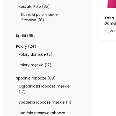
produktów
35
Koszulki Polo
35
produktów
Koszulki polo męskie
Koszu
18
firmowe
18
Damsk
produktów
35,73
z
65
Kurtki
65
produktów
24
Polary
24
produkty
5
Polary damskie
5
produktów
17
Polary męskie
17
produktów
69
Spodnie robocze
69
produktów
Ogrodniczki robocze męskie
17
17
produktów
11
Spodenki robocze męskie
11
produktów
Spodnie dresowe robocze