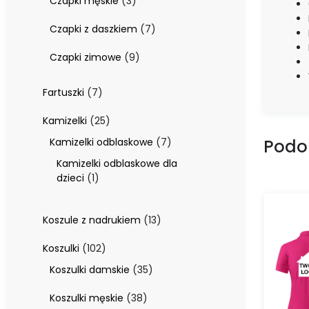
3
Czapki męskie
3
produkty
7
Czapki z daszkiem
7
produktów
9
Czapki zimowe
9
produktów
7
Fartuszki
7
produktów
25
Kamizelki
25
produktów
7
Kamizelki odblaskowe
7
Podo
produktów
Kamizelki odblaskowe dla
1
dzieci
1
produkt
13
Koszule z nadrukiem
13
produktów
102
Koszulki
102
produkty
35
Koszulki damskie
35
produktów
38
Koszulki męskie
38