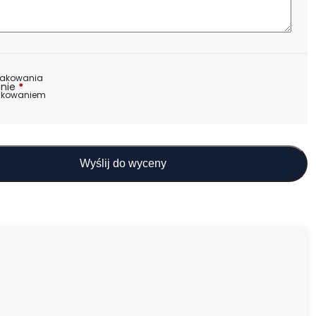
nakowania
nie
*
akowaniem
Wyślij do wyceny