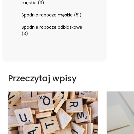
3
męskie
3
produkty
51
Spodnie robocze męskie
51
produktów
Spodnie robocze odblaskowe
3
3
produkty
Przeczytaj wpisy