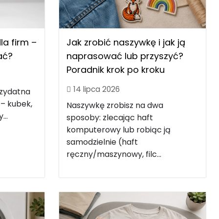
Jak zrobić naszywkę i jak ją
a firm –
naprasować lub przyszyć?
rać?
Poradnik krok po kroku
14 lipca 2026
rzydatna
 – kubek,
Naszywkę zrobisz na dwa
...
sposoby: zlecając haft
komputerowy lub robiąc ją
samodzielnie (haft
ręczny/maszynowy, filc...