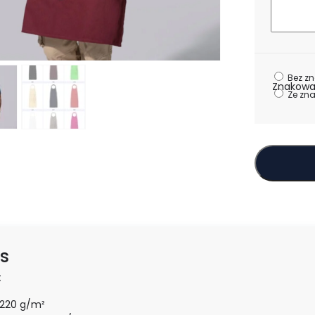
Bez z
Znakowa
Ze zn
s
:
220 g/m²