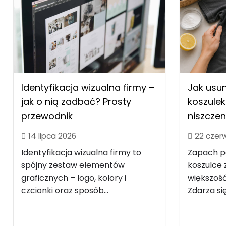
Identyfikacja wizualna firmy –
Jak usu
jak o nią zadbać? Prosty
koszulek
przewodnik
niszczen
14 lipca 2026
22 czer
Identyfikacja wizualna firmy to
Zapach po
spójny zestaw elementów
koszulce z
graficznych – logo, kolory i
większość
czcionki oraz sposób...
Zdarza się.