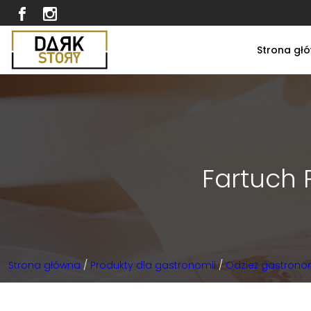
Strona gł
Fartuch 
Strona główna
/
Produkty dla gastronomii
/
Odzież gastrono