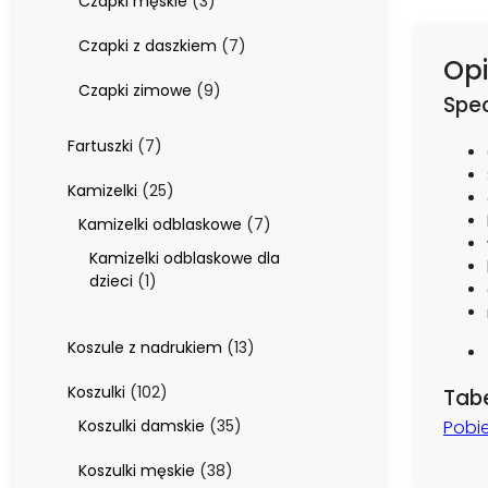
3
Czapki męskie
3
produkty
7
Czapki z daszkiem
7
Opi
produktów
9
Czapki zimowe
9
Spec
produktów
7
Fartuszki
7
produktów
25
Kamizelki
25
produktów
7
Kamizelki odblaskowe
7
produktów
Kamizelki odblaskowe dla
1
dzieci
1
produkt
13
Koszule z nadrukiem
13
produktów
102
Koszulki
102
Tab
produkty
35
Pobi
Koszulki damskie
35
produktów
38
Koszulki męskie
38