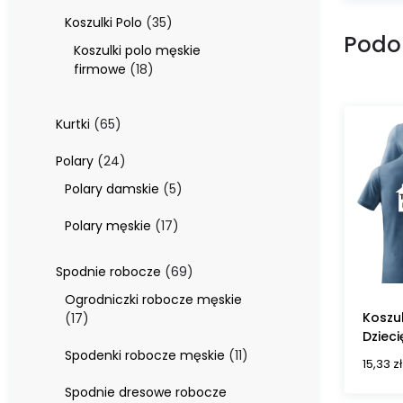
produktów
35
Koszulki Polo
35
Podo
produktów
Koszulki polo męskie
18
firmowe
18
produktów
65
Kurtki
65
produktów
24
Polary
24
produkty
5
Polary damskie
5
produktów
17
Polary męskie
17
produktów
69
Spodnie robocze
69
produktów
Ogrodniczki robocze męskie
17
Koszu
17
produktów
Dzieci
11
Spodenki robocze męskie
11
15,33
zł
produktów
Spodnie dresowe robocze