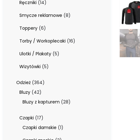
14
Ręczniki
14
produktów
8
Smycze reklamowe
8
produktów
6
Toppery
6
produktów
16
Torby / Workoplecaki
16
produktów
5
Ulotki / Plakaty
5
produktów
5
Wizytówki
5
produktów
364
Odzież
364
produkty
42
Bluzy
42
produkty
28
Bluzy z kapturem
28
produktów
17
Czapki
17
produktów
1
Czapki damskie
1
produkt