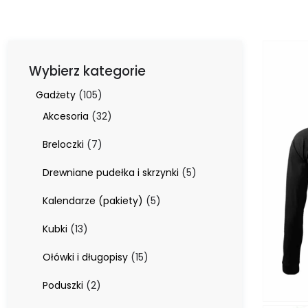
Wybierz kategorie
105
Gadżety
105
produktów
32
Akcesoria
32
produkty
7
Breloczki
7
produktów
5
Drewniane pudełka i skrzynki
5
produktów
5
Kalendarze (pakiety)
5
produktów
13
Kubki
13
produktów
15
Ołówki i długopisy
15
produktów
2
Poduszki
2
produkty