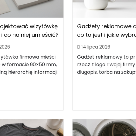
rojektować wizytówkę
Gadżety reklamowe dl
i co na niej umieścić?
co to jest i jakie wyb
 2026
14 lipca 2026
zytówka firmowa mieści
Gadżet reklamowy to p
le w formacie 90×50 mm,
rzecz z logo Twojej firmy
ną hierarchię informacji
długopis, torba na zakupy