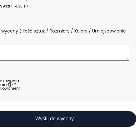
99szt
(-4,33 zł)
 wyceny ( Ilość sztuk / Rozmiary / Kolory / Umiejscowienie
)
nakowania
nie
*
akowaniem
Wyślij do wyceny