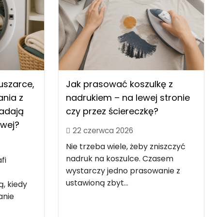
uszarce,
Jak prasować koszulkę z
nia z
nadrukiem – na lewej stronie
nadają
czy przez ściereczkę?
owej?
22 czerwca 2026
Nie trzeba wiele, żeby zniszczyć
nadruk na koszulce. Czasem
fi
wystarczy jedno prasowanie z
ustawioną zbyt...
ą, kiedy
anie