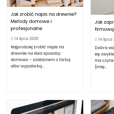
Jak zrobić napis na drewnie?
Metody domowe i
Jak zap
profesjonalne
firmową 
14 lipca 2026
14 lipca
Najprościej zrobić napis na
Dobra wi
drewnie na dwa sposoby:
się zwyk
domowo – szablonem z farbą
ma czytel
albo wypalarką...
(imię...