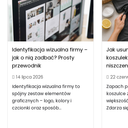
Identyfikacja wizualna firmy –
Jak usu
jak o nią zadbać? Prosty
koszulek
przewodnik
niszczen
14 lipca 2026
22 czer
Identyfikacja wizualna firmy to
Zapach po
spójny zestaw elementów
koszulce z
graficznych – logo, kolory i
większość
czcionki oraz sposób...
Zdarza się.