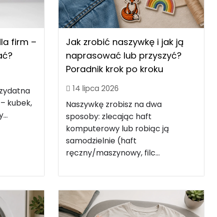
Jak zrobić naszywkę i jak ją
a firm –
naprasować lub przyszyć?
rać?
Poradnik krok po kroku
14 lipca 2026
rzydatna
 – kubek,
Naszywkę zrobisz na dwa
...
sposoby: zlecając haft
komputerowy lub robiąc ją
samodzielnie (haft
ręczny/maszynowy, filc...