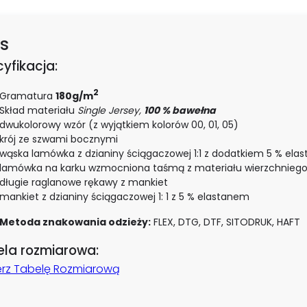
s
yfikacja:
2
Gramatura
180g/m
Skład materiału
Single Jersey,
100 % bawełna
dwukolorowy wzór (z wyjątkiem kolorów 00, 01, 05)
krój ze szwami bocznymi
wąska lamówka z dzianiny ściągaczowej 1:1 z dodatkiem 5 % ela
lamówka na karku wzmocniona taśmą z materiału wierzchnieg
długie raglanowe rękawy z mankiet
mankiet z dzianiny ściągaczowej 1: 1 z 5 % elastanem
Metoda znakowania odzieży:
FLEX, DTG, DTF, SITODRUK, HAFT
ela rozmiarowa:
erz Tabelę Rozmiarową