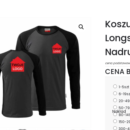
Kosz
Longs
Nadr
cena podstawow
CENA B
1-5szt
6-19s
20-49
50-79
Nakład
80-14
150-2
300-4