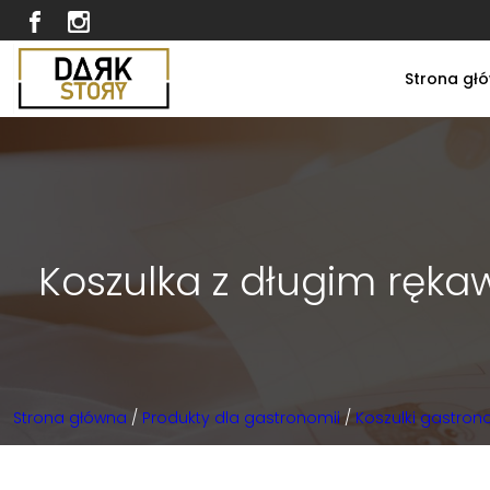
Strona gł
Koszulka z długim ręka
Strona główna
/
Produkty dla gastronomii
/
Koszulki gastro