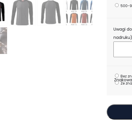
500-9
Uwagi do
nadruku
Bez z
Znakowa
Ze zn