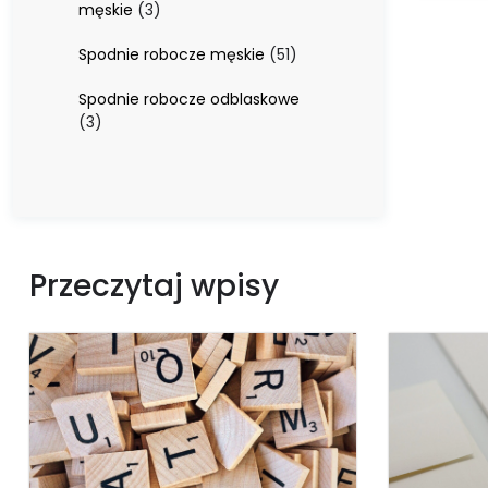
3
męskie
3
produkty
51
Spodnie robocze męskie
51
produktów
Spodnie robocze odblaskowe
3
3
produkty
Przeczytaj wpisy