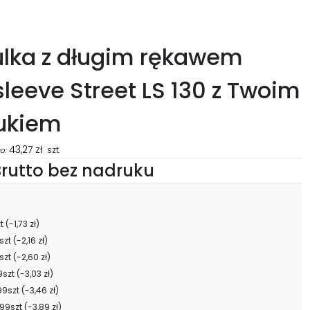
ulka z długim rękawem
leeve Street LS 130 z Twoim
ukiem
43,27
zł
szt.
a:
rutto bez nadruku
zt
(-1,73 zł)
szt
(-2,16 zł)
szt
(-2,60 zł)
9szt
(-3,03 zł)
99szt
(-3,46 zł)
99szt
(-3,89 zł)