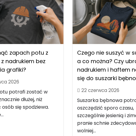
nąć zapach potu z
Czego nie suszyć w s
 z nadrukiem bez
a co można? Czy ubra
ia grafiki?
nadrukiem i haftem 
się do suszarki bębn
wca 2026
22 czerwca 2026
tu potrafi zostać w
nacznie dłużej, niż
Suszarka bębnowa potra
 osób się spodziewa.
oszczędzić sporo czasu,
..
szczególnie jesienią i zim
pranie schnie zdecydow
wolniej...