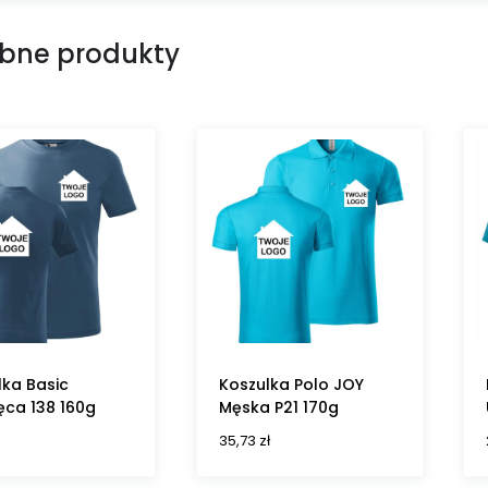
bne produkty
lka Basic
Koszulka Polo JOY
ęca 138 160g
Męska P21 170g
35,73
zł